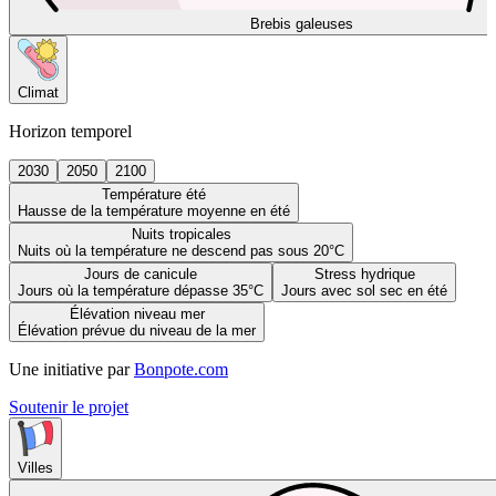
Brebis galeuses
Climat
Horizon temporel
2030
2050
2100
Température été
Hausse de la température moyenne en été
Nuits tropicales
Nuits où la température ne descend pas sous 20°C
Jours de canicule
Stress hydrique
Jours où la température dépasse 35°C
Jours avec sol sec en été
Élévation niveau mer
Élévation prévue du niveau de la mer
Une initiative par
Bonpote.com
Soutenir le projet
Villes