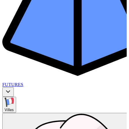
FUTURES
Villes