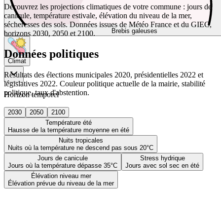
Découvrez les projections climatiques de votre commune : jours de
canicule, température estivale, élévation du niveau de la mer,
sécheresses des sols. Données issues de Météo France et du GIEC,
Brebis galeuses
horizons 2030, 2050 et 2100.
Données politiques
Climat
Résultats des élections municipales 2020, présidentielles 2022 et
législatives 2022. Couleur politique actuelle de la mairie, stabilité
politique, taux d'abstention.
Horizon temporel
2030
2050
2100
Température été
Hausse de la température moyenne en été
Nuits tropicales
Nuits où la température ne descend pas sous 20°C
Jours de canicule
Stress hydrique
Jours où la température dépasse 35°C
Jours avec sol sec en été
Élévation niveau mer
Élévation prévue du niveau de la mer