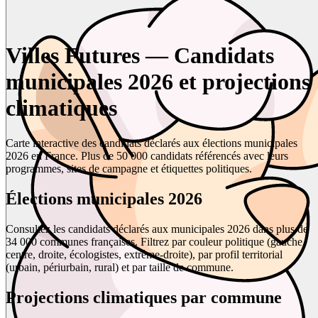
Villes Futures — Candidats
municipales 2026 et projections
climatiques
Carte interactive des candidats déclarés aux élections municipales
2026 en France. Plus de 50 000 candidats référencés avec leurs
programmes, sites de campagne et étiquettes politiques.
Élections municipales 2026
Consultez les candidats déclarés aux municipales 2026 dans plus de
34 000 communes françaises. Filtrez par couleur politique (gauche,
centre, droite, écologistes, extrême-droite), par profil territorial
(urbain, périurbain, rural) et par taille de commune.
Projections climatiques par commune