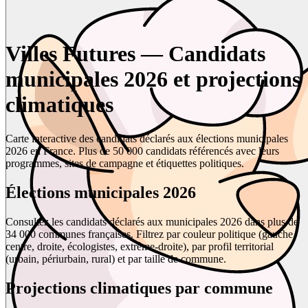
Villes Futures — Candidats
municipales 2026 et projections
climatiques
Carte interactive des candidats déclarés aux élections municipales
2026 en France. Plus de 50 000 candidats référencés avec leurs
programmes, sites de campagne et étiquettes politiques.
Élections municipales 2026
Consultez les candidats déclarés aux municipales 2026 dans plus de
34 000 communes françaises. Filtrez par couleur politique (gauche,
centre, droite, écologistes, extrême-droite), par profil territorial
(urbain, périurbain, rural) et par taille de commune.
Projections climatiques par commune