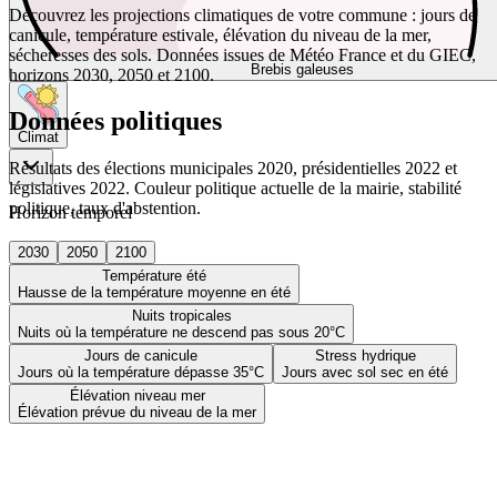
Découvrez les projections climatiques de votre commune : jours de
canicule, température estivale, élévation du niveau de la mer,
sécheresses des sols. Données issues de Météo France et du GIEC,
Brebis galeuses
horizons 2030, 2050 et 2100.
Données politiques
Climat
Résultats des élections municipales 2020, présidentielles 2022 et
législatives 2022. Couleur politique actuelle de la mairie, stabilité
politique, taux d'abstention.
Horizon temporel
2030
2050
2100
Température été
Hausse de la température moyenne en été
Nuits tropicales
Nuits où la température ne descend pas sous 20°C
Jours de canicule
Stress hydrique
Jours où la température dépasse 35°C
Jours avec sol sec en été
Élévation niveau mer
Élévation prévue du niveau de la mer