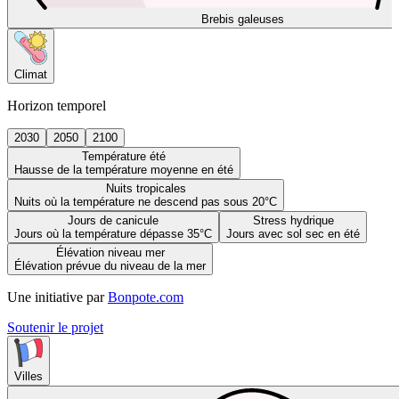
Brebis galeuses
Climat
Horizon temporel
2030
2050
2100
Température été
Hausse de la température moyenne en été
Nuits tropicales
Nuits où la température ne descend pas sous 20°C
Jours de canicule
Stress hydrique
Jours où la température dépasse 35°C
Jours avec sol sec en été
Élévation niveau mer
Élévation prévue du niveau de la mer
Une initiative par
Bonpote.com
Soutenir le projet
Villes