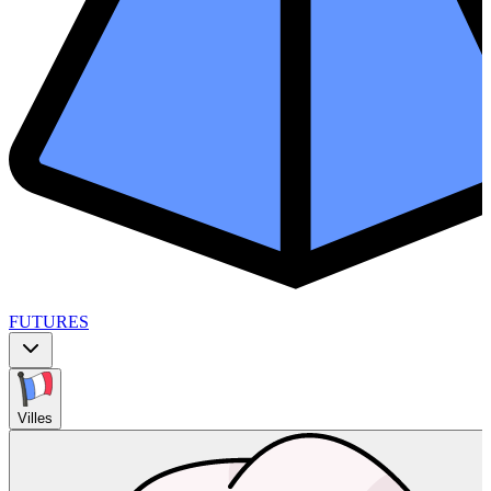
FUTURES
Villes