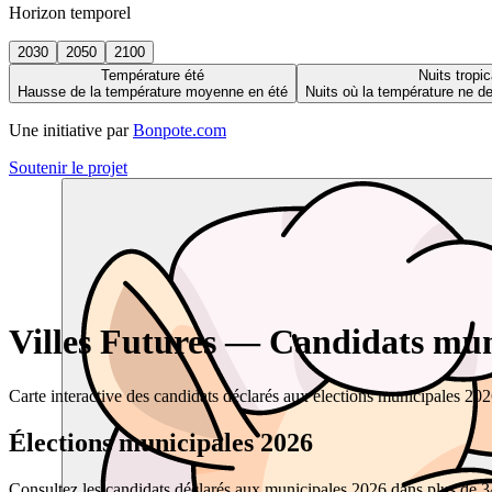
Horizon temporel
2030
2050
2100
Température été
Nuits tropic
Hausse de la température moyenne en été
Nuits où la température ne 
Une initiative par
Bonpote.com
Soutenir le projet
Villes Futures — Candidats muni
Carte interactive des candidats déclarés aux élections municipales 20
Élections municipales 2026
Consultez les candidats déclarés aux municipales 2026 dans plus de 34 0