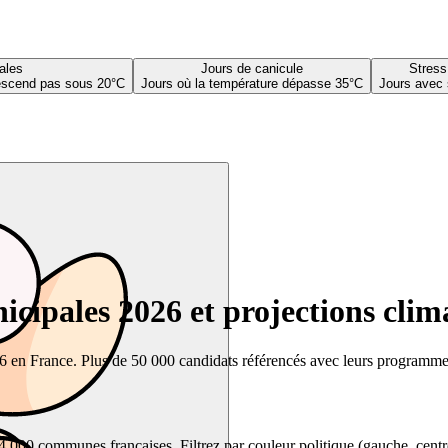
ales
Jours de canicule
Stress
descend pas sous 20°C
Jours où la température dépasse 35°C
Jours avec 
cipales 2026 et projections clim
26 en France. Plus de 50 000 candidats référencés avec leurs programmes,
00 communes françaises. Filtrez par couleur politique (gauche, centre, dr