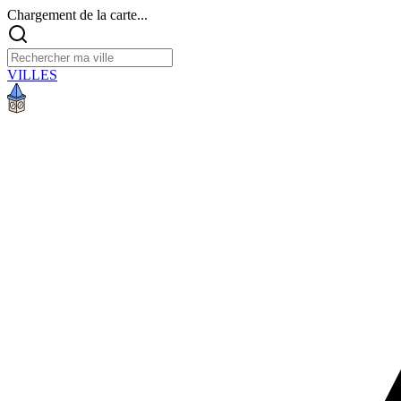
Chargement de la carte...
VILLES