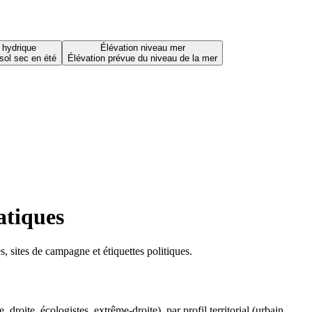
 hydrique
Élévation niveau mer
sol sec en été
Élévation prévue du niveau de la mer
atiques
 sites de campagne et étiquettes politiques.
oite, écologistes, extrême-droite), par profil territorial (urbain,