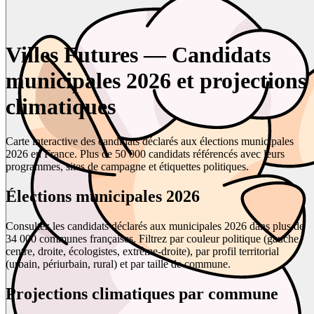
Villes Futures — Candidats
municipales 2026 et projections
climatiques
Carte interactive des candidats déclarés aux élections municipales
2026 en France. Plus de 50 000 candidats référencés avec leurs
programmes, sites de campagne et étiquettes politiques.
Élections municipales 2026
Consultez les candidats déclarés aux municipales 2026 dans plus de
34 000 communes françaises. Filtrez par couleur politique (gauche,
centre, droite, écologistes, extrême-droite), par profil territorial
(urbain, périurbain, rural) et par taille de commune.
Projections climatiques par commune