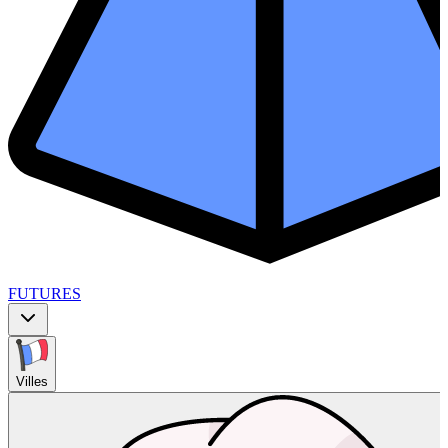
FUTURES
Villes