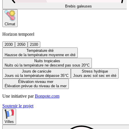
Brebis galeuses
Climat
Horizon temporel
2030
2050
2100
Température été
Hausse de la température moyenne en été
Nuits tropicales
Nuits où la température ne descend pas sous 20°C
Jours de canicule
Stress hydrique
Jours où la température dépasse 35°C
Jours avec sol sec en été
Élévation niveau mer
Élévation prévue du niveau de la mer
Une initiative par
Bonpote.com
Soutenir le projet
Villes