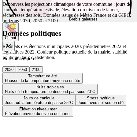
Découvrez les projections climatiques de votre commune : jours de
canicule, température estivale, élévation du niveau de la mer,
sécheresses des sols. Données issues de Météo France et du GIEC,
Brebis galeuses
horizons 2030, 2050 et 2100.
Données politiques
Climat
Résultats des élections municipales 2020, présidentielles 2022 et
législatives 2022. Couleur politique actuelle de la mairie, stabilité
politique, taux d'abstention.
Horizon temporel
2030
2050
2100
Température été
Hausse de la température moyenne en été
Nuits tropicales
Nuits où la température ne descend pas sous 20°C
Jours de canicule
Stress hydrique
Jours où la température dépasse 35°C
Jours avec sol sec en été
Élévation niveau mer
Élévation prévue du niveau de la mer