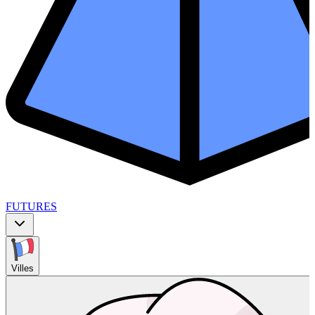
FUTURES
Villes