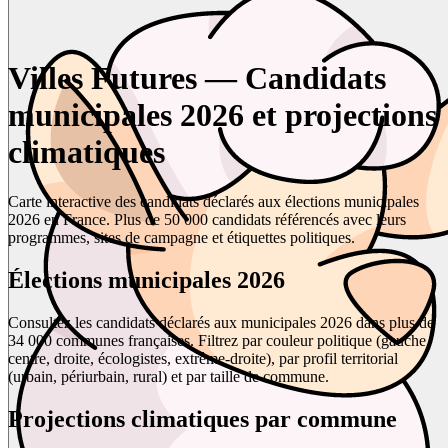
Villes Futures — Candidats
municipales 2026 et projections
climatiques
Carte interactive des candidats déclarés aux élections municipales
2026 en France. Plus de 50 000 candidats référencés avec leurs
programmes, sites de campagne et étiquettes politiques.
Élections municipales 2026
Consultez les candidats déclarés aux municipales 2026 dans plus de
34 000 communes françaises. Filtrez par couleur politique (gauche,
centre, droite, écologistes, extrême-droite), par profil territorial
(urbain, périurbain, rural) et par taille de commune.
Projections climatiques par commune