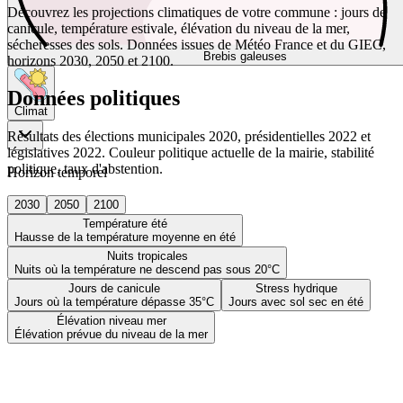
Découvrez les projections climatiques de votre commune : jours de
canicule, température estivale, élévation du niveau de la mer,
sécheresses des sols. Données issues de Météo France et du GIEC,
Brebis galeuses
horizons 2030, 2050 et 2100.
Données politiques
Climat
Résultats des élections municipales 2020, présidentielles 2022 et
législatives 2022. Couleur politique actuelle de la mairie, stabilité
politique, taux d'abstention.
Horizon temporel
2030
2050
2100
Température été
Hausse de la température moyenne en été
Nuits tropicales
Nuits où la température ne descend pas sous 20°C
Jours de canicule
Stress hydrique
Jours où la température dépasse 35°C
Jours avec sol sec en été
Élévation niveau mer
Élévation prévue du niveau de la mer