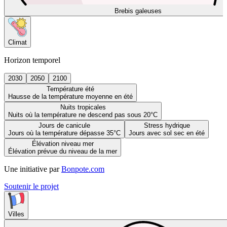
Brebis galeuses
Climat
Horizon temporel
2030
2050
2100
Température été
Hausse de la température moyenne en été
Nuits tropicales
Nuits où la température ne descend pas sous 20°C
Jours de canicule
Stress hydrique
Jours où la température dépasse 35°C
Jours avec sol sec en été
Élévation niveau mer
Élévation prévue du niveau de la mer
Une initiative par
Bonpote.com
Soutenir le projet
Villes