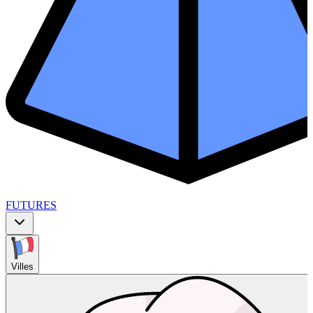
FUTURES
Villes