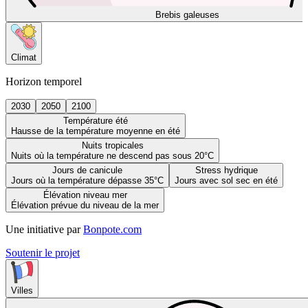
Brebis galeuses
Climat
Horizon temporel
2030
2050
2100
Température été
Hausse de la température moyenne en été
Nuits tropicales
Nuits où la température ne descend pas sous 20°C
Jours de canicule
Stress hydrique
Jours où la température dépasse 35°C
Jours avec sol sec en été
Élévation niveau mer
Élévation prévue du niveau de la mer
Une initiative par
Bonpote.com
Soutenir le projet
Villes