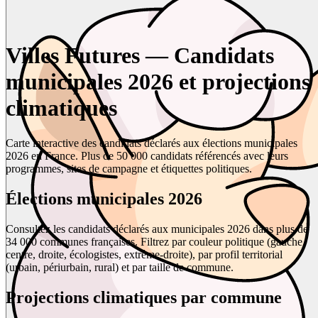
Villes Futures — Candidats
municipales 2026 et projections
climatiques
Carte interactive des candidats déclarés aux élections municipales
2026 en France. Plus de 50 000 candidats référencés avec leurs
programmes, sites de campagne et étiquettes politiques.
Élections municipales 2026
Consultez les candidats déclarés aux municipales 2026 dans plus de
34 000 communes françaises. Filtrez par couleur politique (gauche,
centre, droite, écologistes, extrême-droite), par profil territorial
(urbain, périurbain, rural) et par taille de commune.
Projections climatiques par commune