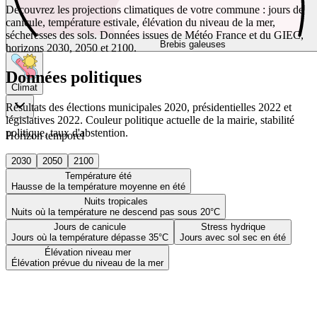
Découvrez les projections climatiques de votre commune : jours de
canicule, température estivale, élévation du niveau de la mer,
sécheresses des sols. Données issues de Météo France et du GIEC,
Brebis galeuses
horizons 2030, 2050 et 2100.
Données politiques
Climat
Résultats des élections municipales 2020, présidentielles 2022 et
législatives 2022. Couleur politique actuelle de la mairie, stabilité
politique, taux d'abstention.
Horizon temporel
2030
2050
2100
Température été
Hausse de la température moyenne en été
Nuits tropicales
Nuits où la température ne descend pas sous 20°C
Jours de canicule
Stress hydrique
Jours où la température dépasse 35°C
Jours avec sol sec en été
Élévation niveau mer
Élévation prévue du niveau de la mer