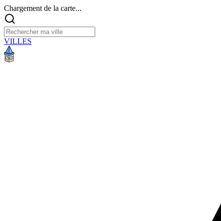
Chargement de la carte...
VILLES