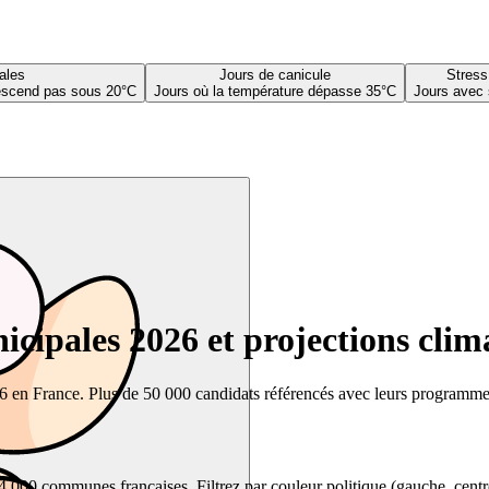
ales
Jours de canicule
Stress
descend pas sous 20°C
Jours où la température dépasse 35°C
Jours avec 
cipales 2026 et projections clim
26 en France. Plus de 50 000 candidats référencés avec leurs programmes,
00 communes françaises. Filtrez par couleur politique (gauche, centre, dr