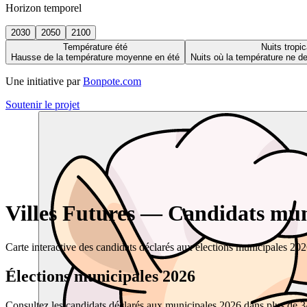
Horizon temporel
2030
2050
2100
Température été
Nuits tropic
Hausse de la température moyenne en été
Nuits où la température ne 
Une initiative par
Bonpote.com
Soutenir le projet
Villes Futures — Candidats muni
Carte interactive des candidats déclarés aux élections municipales 20
Élections municipales 2026
Consultez les candidats déclarés aux municipales 2026 dans plus de 34 0