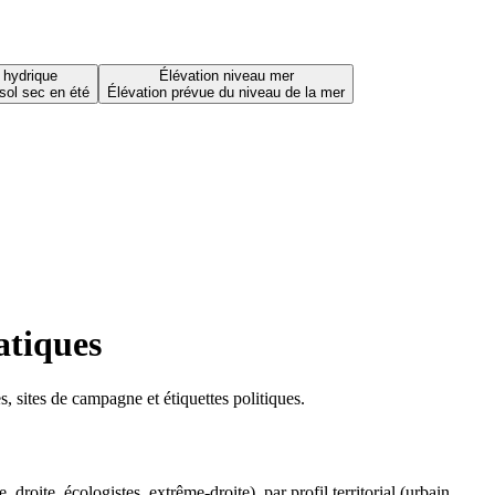
 hydrique
Élévation niveau mer
sol sec en été
Élévation prévue du niveau de la mer
atiques
 sites de campagne et étiquettes politiques.
oite, écologistes, extrême-droite), par profil territorial (urbain,