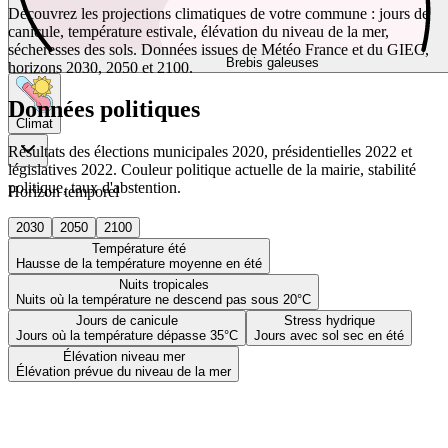
Découvrez les projections climatiques de votre commune : jours de
canicule, température estivale, élévation du niveau de la mer,
sécheresses des sols. Données issues de Météo France et du GIEC,
Brebis galeuses
horizons 2030, 2050 et 2100.
Données politiques
Climat
Résultats des élections municipales 2020, présidentielles 2022 et
législatives 2022. Couleur politique actuelle de la mairie, stabilité
politique, taux d'abstention.
Horizon temporel
2030
2050
2100
Température été
Hausse de la température moyenne en été
Nuits tropicales
Nuits où la température ne descend pas sous 20°C
Jours de canicule
Stress hydrique
Jours où la température dépasse 35°C
Jours avec sol sec en été
Élévation niveau mer
Élévation prévue du niveau de la mer