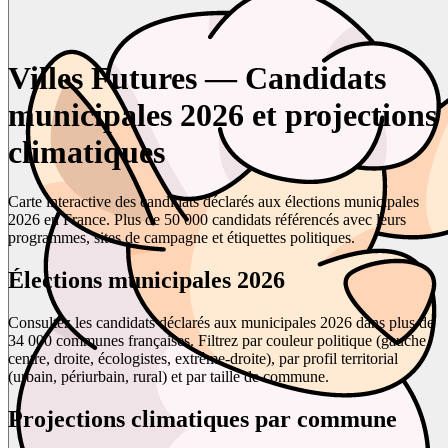
Villes Futures — Candidats
municipales 2026 et projections
climatiques
Carte interactive des candidats déclarés aux élections municipales
2026 en France. Plus de 50 000 candidats référencés avec leurs
programmes, sites de campagne et étiquettes politiques.
Élections municipales 2026
Consultez les candidats déclarés aux municipales 2026 dans plus de
34 000 communes françaises. Filtrez par couleur politique (gauche,
centre, droite, écologistes, extrême-droite), par profil territorial
(urbain, périurbain, rural) et par taille de commune.
Projections climatiques par commune