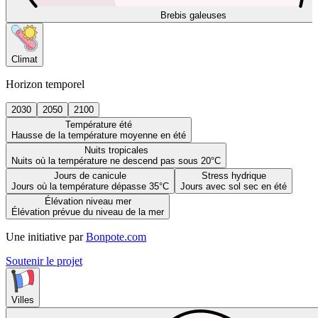
Brebis galeuses
Climat
Horizon temporel
2030
2050
2100
Température été
Hausse de la température moyenne en été
Nuits tropicales
Nuits où la température ne descend pas sous 20°C
Jours de canicule
Stress hydrique
Jours où la température dépasse 35°C
Jours avec sol sec en été
Élévation niveau mer
Élévation prévue du niveau de la mer
Une initiative par
Bonpote.com
Soutenir le projet
Villes