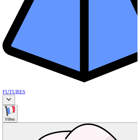
FUTURES
Villes