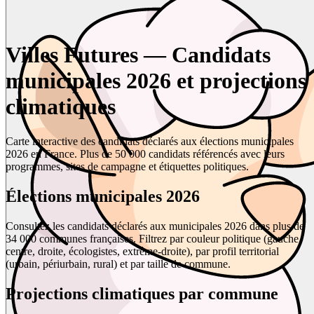
Villes Futures — Candidats
municipales 2026 et projections
climatiques
Carte interactive des candidats déclarés aux élections municipales
2026 en France. Plus de 50 000 candidats référencés avec leurs
programmes, sites de campagne et étiquettes politiques.
Élections municipales 2026
Consultez les candidats déclarés aux municipales 2026 dans plus de
34 000 communes françaises. Filtrez par couleur politique (gauche,
centre, droite, écologistes, extrême-droite), par profil territorial
(urbain, périurbain, rural) et par taille de commune.
Projections climatiques par commune