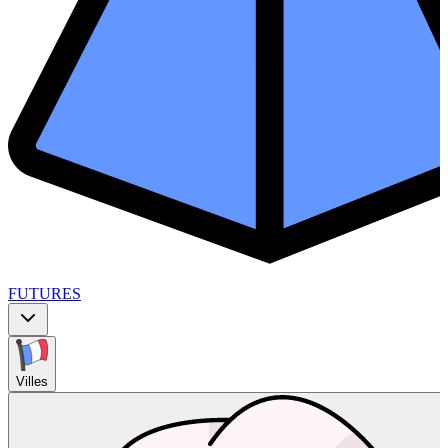
FUTURES
Villes