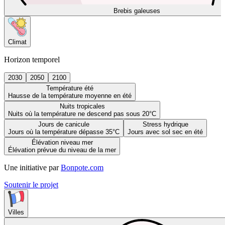
Brebis galeuses
Climat
Horizon temporel
2030
2050
2100
Température été
Hausse de la température moyenne en été
Nuits tropicales
Nuits où la température ne descend pas sous 20°C
Jours de canicule
Stress hydrique
Jours où la température dépasse 35°C
Jours avec sol sec en été
Élévation niveau mer
Élévation prévue du niveau de la mer
Une initiative par
Bonpote.com
Soutenir le projet
Villes