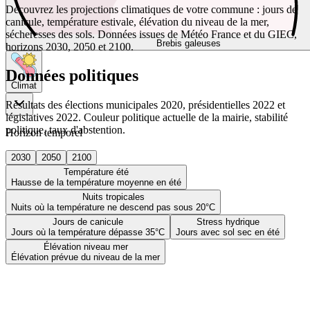
Découvrez les projections climatiques de votre commune : jours de
canicule, température estivale, élévation du niveau de la mer,
sécheresses des sols. Données issues de Météo France et du GIEC,
Brebis galeuses
horizons 2030, 2050 et 2100.
Données politiques
Climat
Résultats des élections municipales 2020, présidentielles 2022 et
législatives 2022. Couleur politique actuelle de la mairie, stabilité
politique, taux d'abstention.
Horizon temporel
2030
2050
2100
Température été
Hausse de la température moyenne en été
Nuits tropicales
Nuits où la température ne descend pas sous 20°C
Jours de canicule
Stress hydrique
Jours où la température dépasse 35°C
Jours avec sol sec en été
Élévation niveau mer
Élévation prévue du niveau de la mer