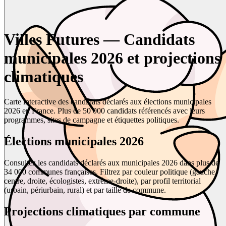
Villes Futures — Candidats
municipales 2026 et projections
climatiques
Carte interactive des candidats déclarés aux élections municipales
2026 en France. Plus de 50 000 candidats référencés avec leurs
programmes, sites de campagne et étiquettes politiques.
Élections municipales 2026
Consultez les candidats déclarés aux municipales 2026 dans plus de
34 000 communes françaises. Filtrez par couleur politique (gauche,
centre, droite, écologistes, extrême-droite), par profil territorial
(urbain, périurbain, rural) et par taille de commune.
Projections climatiques par commune