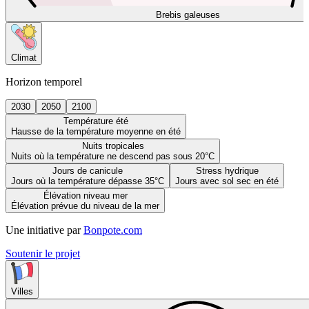
Brebis galeuses
Climat
Horizon temporel
2030
2050
2100
Température été
Hausse de la température moyenne en été
Nuits tropicales
Nuits où la température ne descend pas sous 20°C
Jours de canicule
Stress hydrique
Jours où la température dépasse 35°C
Jours avec sol sec en été
Élévation niveau mer
Élévation prévue du niveau de la mer
Une initiative par
Bonpote.com
Soutenir le projet
Villes