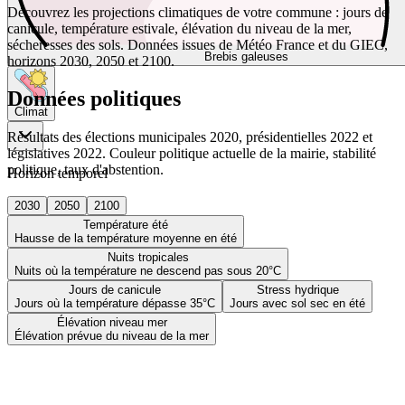
Découvrez les projections climatiques de votre commune : jours de
canicule, température estivale, élévation du niveau de la mer,
sécheresses des sols. Données issues de Météo France et du GIEC,
Brebis galeuses
horizons 2030, 2050 et 2100.
Données politiques
Climat
Résultats des élections municipales 2020, présidentielles 2022 et
législatives 2022. Couleur politique actuelle de la mairie, stabilité
politique, taux d'abstention.
Horizon temporel
2030
2050
2100
Température été
Hausse de la température moyenne en été
Nuits tropicales
Nuits où la température ne descend pas sous 20°C
Jours de canicule
Stress hydrique
Jours où la température dépasse 35°C
Jours avec sol sec en été
Élévation niveau mer
Élévation prévue du niveau de la mer