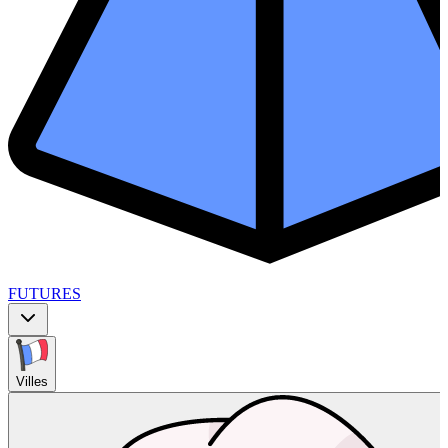
FUTURES
Villes