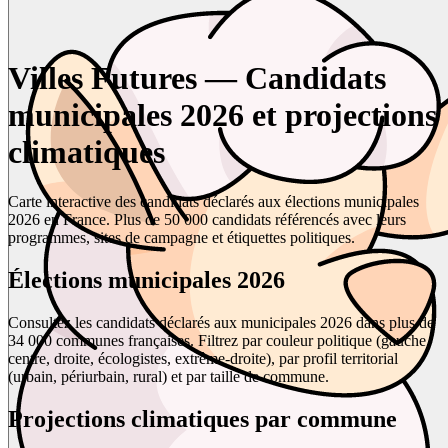
Villes Futures — Candidats
municipales 2026 et projections
climatiques
Carte interactive des candidats déclarés aux élections municipales
2026 en France. Plus de 50 000 candidats référencés avec leurs
programmes, sites de campagne et étiquettes politiques.
Élections municipales 2026
Consultez les candidats déclarés aux municipales 2026 dans plus de
34 000 communes françaises. Filtrez par couleur politique (gauche,
centre, droite, écologistes, extrême-droite), par profil territorial
(urbain, périurbain, rural) et par taille de commune.
Projections climatiques par commune