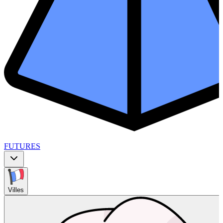
FUTURES
Villes