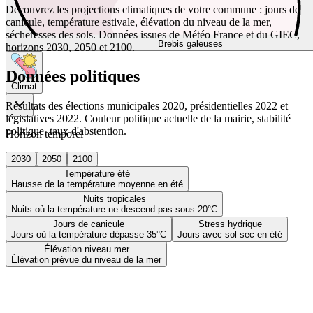
Découvrez les projections climatiques de votre commune : jours de
canicule, température estivale, élévation du niveau de la mer,
sécheresses des sols. Données issues de Météo France et du GIEC,
Brebis galeuses
horizons 2030, 2050 et 2100.
Données politiques
Climat
Résultats des élections municipales 2020, présidentielles 2022 et
législatives 2022. Couleur politique actuelle de la mairie, stabilité
politique, taux d'abstention.
Horizon temporel
2030
2050
2100
Température été
Hausse de la température moyenne en été
Nuits tropicales
Nuits où la température ne descend pas sous 20°C
Jours de canicule
Stress hydrique
Jours où la température dépasse 35°C
Jours avec sol sec en été
Élévation niveau mer
Élévation prévue du niveau de la mer