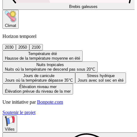
Brebis galeuses
Climat
Horizon temporel
2030
2050
2100
Température été
Hausse de la température moyenne en été
Nuits tropicales
Nuits où la température ne descend pas sous 20°C
Jours de canicule
Stress hydrique
Jours où la température dépasse 35°C
Jours avec sol sec en été
Élévation niveau mer
Élévation prévue du niveau de la mer
Une initiative par
Bonpote.com
Soutenir le projet
Villes