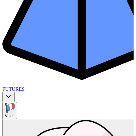
FUTURES
Villes