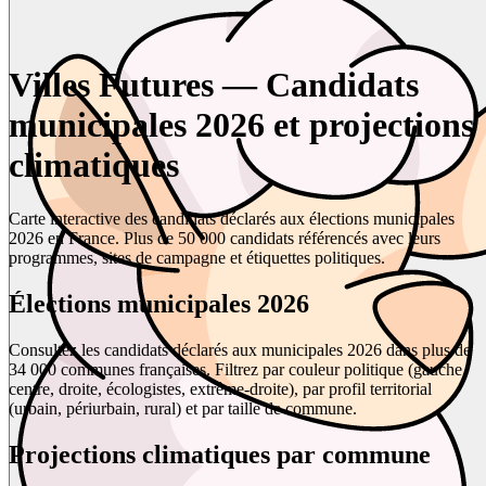
Villes Futures — Candidats
municipales 2026 et projections
climatiques
Carte interactive des candidats déclarés aux élections municipales
2026 en France. Plus de 50 000 candidats référencés avec leurs
programmes, sites de campagne et étiquettes politiques.
Élections municipales 2026
Consultez les candidats déclarés aux municipales 2026 dans plus de
34 000 communes françaises. Filtrez par couleur politique (gauche,
centre, droite, écologistes, extrême-droite), par profil territorial
(urbain, périurbain, rural) et par taille de commune.
Projections climatiques par commune