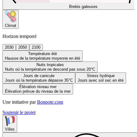
Brebis galeuses
Climat
Horizon temporel
2030
2050
2100
Température été
Hausse de la température moyenne en été
Nuits tropicales
Nuits où la température ne descend pas sous 20°C
Jours de canicule
Stress hydrique
Jours où la température dépasse 35°C
Jours avec sol sec en été
Élévation niveau mer
Élévation prévue du niveau de la mer
Une initiative par
Bonpote.com
Soutenir le projet
Villes