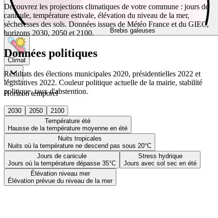
Découvrez les projections climatiques de votre commune : jours de
canicule, température estivale, élévation du niveau de la mer,
sécheresses des sols. Données issues de Météo France et du GIEC,
Brebis galeuses
horizons 2030, 2050 et 2100.
Données politiques
Climat
Résultats des élections municipales 2020, présidentielles 2022 et
législatives 2022. Couleur politique actuelle de la mairie, stabilité
politique, taux d'abstention.
Horizon temporel
2030
2050
2100
Température été
Hausse de la température moyenne en été
Nuits tropicales
Nuits où la température ne descend pas sous 20°C
Jours de canicule
Stress hydrique
Jours où la température dépasse 35°C
Jours avec sol sec en été
Élévation niveau mer
Élévation prévue du niveau de la mer