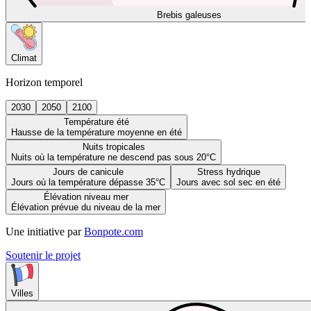
Brebis galeuses
Climat
Horizon temporel
2030
2050
2100
Température été
Hausse de la température moyenne en été
Nuits tropicales
Nuits où la température ne descend pas sous 20°C
Jours de canicule
Stress hydrique
Jours où la température dépasse 35°C
Jours avec sol sec en été
Élévation niveau mer
Élévation prévue du niveau de la mer
Une initiative par
Bonpote.com
Soutenir le projet
Villes