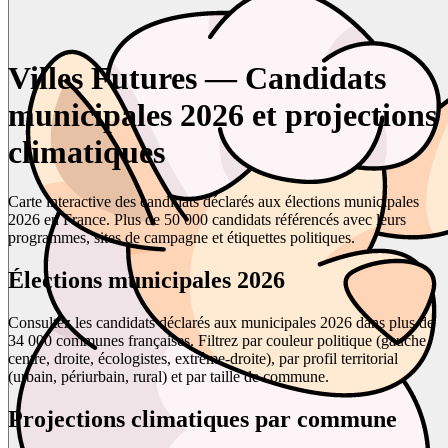
Villes Futures — Candidats
municipales 2026 et projections
climatiques
Carte interactive des candidats déclarés aux élections municipales
2026 en France. Plus de 50 000 candidats référencés avec leurs
programmes, sites de campagne et étiquettes politiques.
Élections municipales 2026
Consultez les candidats déclarés aux municipales 2026 dans plus de
34 000 communes françaises. Filtrez par couleur politique (gauche,
centre, droite, écologistes, extrême-droite), par profil territorial
(urbain, périurbain, rural) et par taille de commune.
Projections climatiques par commune