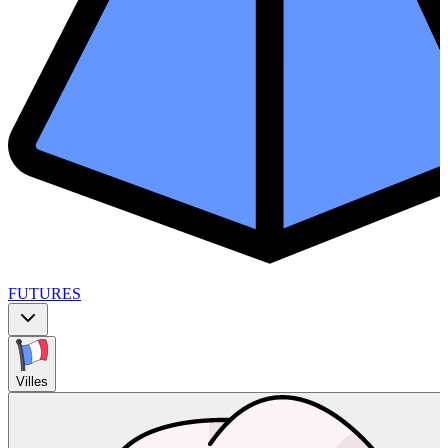
FUTURES
Villes