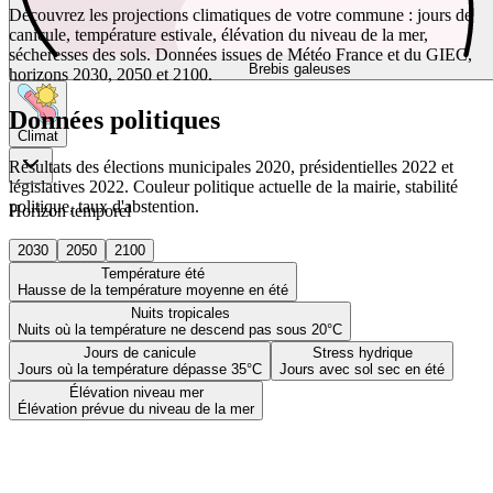
Découvrez les projections climatiques de votre commune : jours de
canicule, température estivale, élévation du niveau de la mer,
sécheresses des sols. Données issues de Météo France et du GIEC,
Brebis galeuses
horizons 2030, 2050 et 2100.
Données politiques
Climat
Résultats des élections municipales 2020, présidentielles 2022 et
législatives 2022. Couleur politique actuelle de la mairie, stabilité
politique, taux d'abstention.
Horizon temporel
2030
2050
2100
Température été
Hausse de la température moyenne en été
Nuits tropicales
Nuits où la température ne descend pas sous 20°C
Jours de canicule
Stress hydrique
Jours où la température dépasse 35°C
Jours avec sol sec en été
Élévation niveau mer
Élévation prévue du niveau de la mer