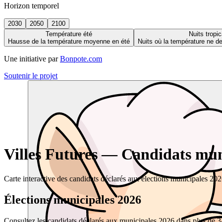
Horizon temporel
2030
2050
2100
Température été
Nuits tropic
Hausse de la température moyenne en été
Nuits où la température ne 
Une initiative par
Bonpote.com
Soutenir le projet
Villes Futures — Candidats muni
Carte interactive des candidats déclarés aux élections municipales 20
Élections municipales 2026
Consultez les candidats déclarés aux municipales 2026 dans plus de 34 0