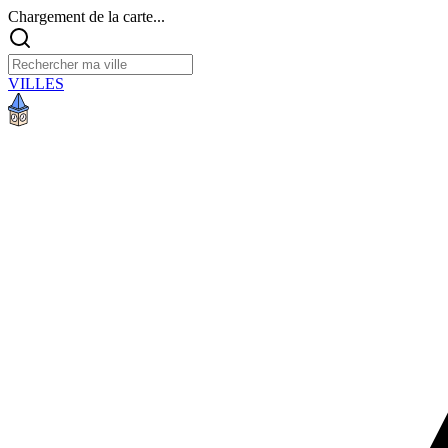
Chargement de la carte...
VILLES