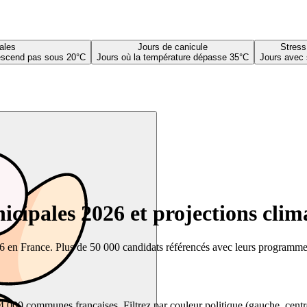
ales
Jours de canicule
Stress
descend pas sous 20°C
Jours où la température dépasse 35°C
Jours avec 
cipales 2026 et projections clim
26 en France. Plus de 50 000 candidats référencés avec leurs programmes,
00 communes françaises. Filtrez par couleur politique (gauche, centre, dr