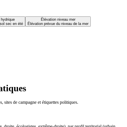
 hydrique
Élévation niveau mer
sol sec en été
Élévation prévue du niveau de la mer
atiques
 sites de campagne et étiquettes politiques.
oite, écologistes, extrême-droite), par profil territorial (urbain,