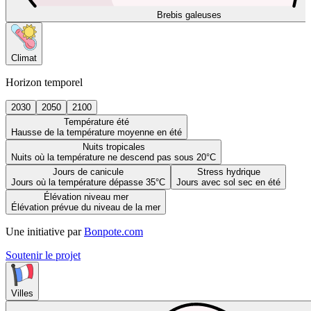
Brebis galeuses
Climat
Horizon temporel
2030
2050
2100
Température été
Hausse de la température moyenne en été
Nuits tropicales
Nuits où la température ne descend pas sous 20°C
Jours de canicule
Stress hydrique
Jours où la température dépasse 35°C
Jours avec sol sec en été
Élévation niveau mer
Élévation prévue du niveau de la mer
Une initiative par
Bonpote.com
Soutenir le projet
Villes