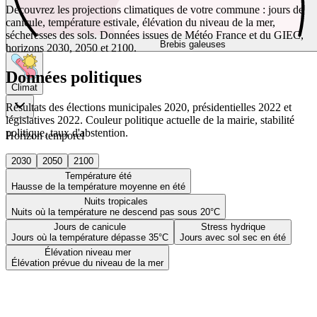
Découvrez les projections climatiques de votre commune : jours de
canicule, température estivale, élévation du niveau de la mer,
sécheresses des sols. Données issues de Météo France et du GIEC,
Brebis galeuses
horizons 2030, 2050 et 2100.
Données politiques
Climat
Résultats des élections municipales 2020, présidentielles 2022 et
législatives 2022. Couleur politique actuelle de la mairie, stabilité
politique, taux d'abstention.
Horizon temporel
2030
2050
2100
Température été
Hausse de la température moyenne en été
Nuits tropicales
Nuits où la température ne descend pas sous 20°C
Jours de canicule
Stress hydrique
Jours où la température dépasse 35°C
Jours avec sol sec en été
Élévation niveau mer
Élévation prévue du niveau de la mer