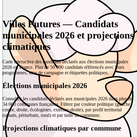
Villes Futures — Candidats
municipales 2026 et projections
climatiques
Carte interactive des candidats déclarés aux élections municipales
2026 en France. Plus de 50 000 candidats référencés avec leurs
programmes, sites de campagne et étiquettes politiques.
Élections municipales 2026
Consultez les candidats déclarés aux municipales 2026 dans plus de
34 000 communes françaises. Filtrez par couleur politique (gauche,
centre, droite, écologistes, extrême-droite), par profil territorial
(urbain, périurbain, rural) et par taille de commune.
Projections climatiques par commune