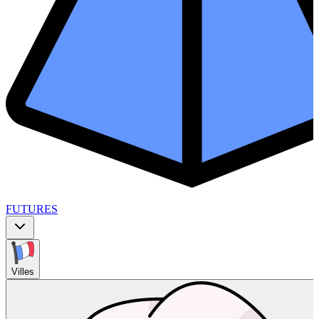
FUTURES
Villes