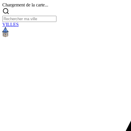
Chargement de la carte...
VILLES