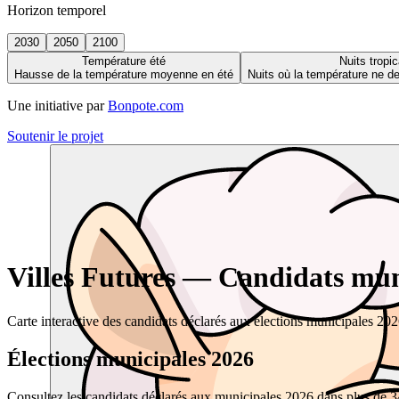
Horizon temporel
2030
2050
2100
Température été
Nuits tropic
Hausse de la température moyenne en été
Nuits où la température ne 
Une initiative par
Bonpote.com
Soutenir le projet
Villes Futures — Candidats muni
Carte interactive des candidats déclarés aux élections municipales 20
Élections municipales 2026
Consultez les candidats déclarés aux municipales 2026 dans plus de 34 0