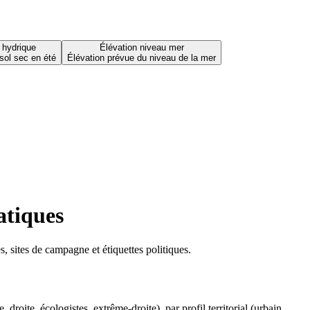
 hydrique
Élévation niveau mer
sol sec en été
Élévation prévue du niveau de la mer
atiques
 sites de campagne et étiquettes politiques.
oite, écologistes, extrême-droite), par profil territorial (urbain,