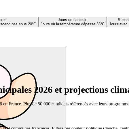
ales
Jours de canicule
Stress
descend pas sous 20°C
Jours où la température dépasse 35°C
Jours avec 
cipales 2026 et projections clim
26 en France. Plus de 50 000 candidats référencés avec leurs programmes,
00 communes françaises. Filtrez par couleur politique (gauche, centre, dr