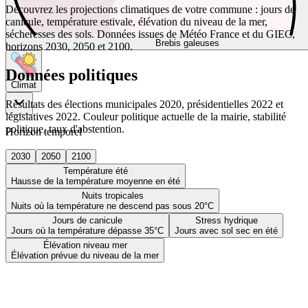
Découvrez les projections climatiques de votre commune : jours de
canicule, température estivale, élévation du niveau de la mer,
sécheresses des sols. Données issues de Météo France et du GIEC,
Brebis galeuses
horizons 2030, 2050 et 2100.
Données politiques
Climat
Résultats des élections municipales 2020, présidentielles 2022 et
législatives 2022. Couleur politique actuelle de la mairie, stabilité
politique, taux d'abstention.
Horizon temporel
2030
2050
2100
Température été
Hausse de la température moyenne en été
Nuits tropicales
Nuits où la température ne descend pas sous 20°C
Jours de canicule
Stress hydrique
Jours où la température dépasse 35°C
Jours avec sol sec en été
Élévation niveau mer
Élévation prévue du niveau de la mer