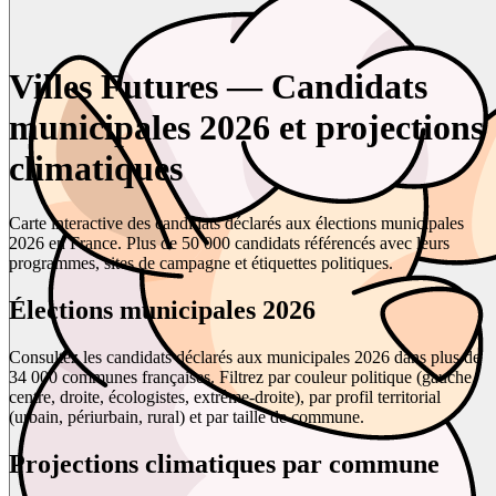
Villes Futures — Candidats
municipales 2026 et projections
climatiques
Carte interactive des candidats déclarés aux élections municipales
2026 en France. Plus de 50 000 candidats référencés avec leurs
programmes, sites de campagne et étiquettes politiques.
Élections municipales 2026
Consultez les candidats déclarés aux municipales 2026 dans plus de
34 000 communes françaises. Filtrez par couleur politique (gauche,
centre, droite, écologistes, extrême-droite), par profil territorial
(urbain, périurbain, rural) et par taille de commune.
Projections climatiques par commune