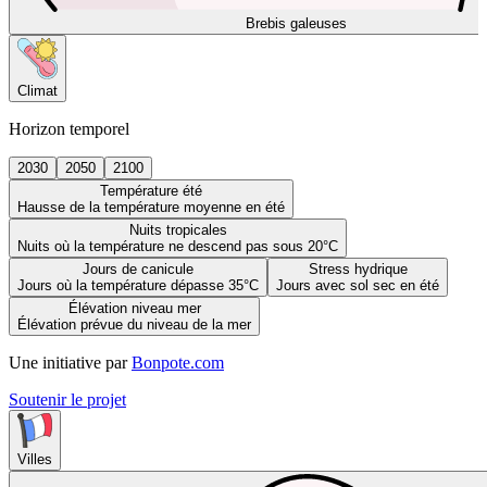
Brebis galeuses
Climat
Horizon temporel
2030
2050
2100
Température été
Hausse de la température moyenne en été
Nuits tropicales
Nuits où la température ne descend pas sous 20°C
Jours de canicule
Stress hydrique
Jours où la température dépasse 35°C
Jours avec sol sec en été
Élévation niveau mer
Élévation prévue du niveau de la mer
Une initiative par
Bonpote.com
Soutenir le projet
Villes