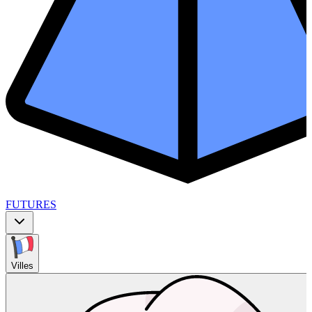
FUTURES
Villes