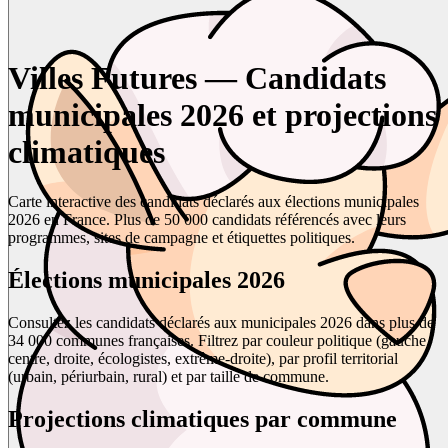
Villes Futures — Candidats
municipales 2026 et projections
climatiques
Carte interactive des candidats déclarés aux élections municipales
2026 en France. Plus de 50 000 candidats référencés avec leurs
programmes, sites de campagne et étiquettes politiques.
Élections municipales 2026
Consultez les candidats déclarés aux municipales 2026 dans plus de
34 000 communes françaises. Filtrez par couleur politique (gauche,
centre, droite, écologistes, extrême-droite), par profil territorial
(urbain, périurbain, rural) et par taille de commune.
Projections climatiques par commune