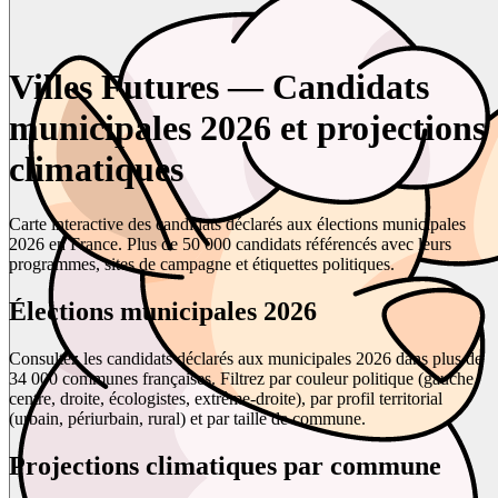
Villes Futures — Candidats
municipales 2026 et projections
climatiques
Carte interactive des candidats déclarés aux élections municipales
2026 en France. Plus de 50 000 candidats référencés avec leurs
programmes, sites de campagne et étiquettes politiques.
Élections municipales 2026
Consultez les candidats déclarés aux municipales 2026 dans plus de
34 000 communes françaises. Filtrez par couleur politique (gauche,
centre, droite, écologistes, extrême-droite), par profil territorial
(urbain, périurbain, rural) et par taille de commune.
Projections climatiques par commune