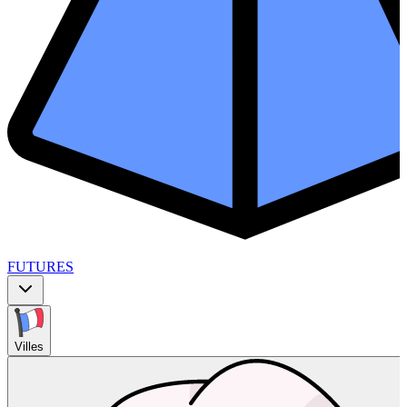
FUTURES
Villes