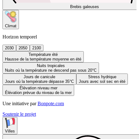
Brebis galeuses
Climat
Horizon temporel
2030
2050
2100
Température été
Hausse de la température moyenne en été
Nuits tropicales
Nuits où la température ne descend pas sous 20°C
Jours de canicule
Stress hydrique
Jours où la température dépasse 35°C
Jours avec sol sec en été
Élévation niveau mer
Élévation prévue du niveau de la mer
Une initiative par
Bonpote.com
Soutenir le projet
Villes