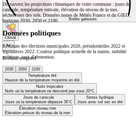
Découvrez les projections climatiques de votre commune : jours de
canicule, température estivale, élévation du niveau de la mer,
sécheresses des sols. Données issues de Météo France et du GIEC,
Brebis galeuses
horizons 2030, 2050 et 2100.
Données politiques
Climat
Résultats des élections municipales 2020, présidentielles 2022 et
législatives 2022. Couleur politique actuelle de la mairie, stabilité
politique, taux d'abstention.
Horizon temporel
2030
2050
2100
Température été
Hausse de la température moyenne en été
Nuits tropicales
Nuits où la température ne descend pas sous 20°C
Jours de canicule
Stress hydrique
Jours où la température dépasse 35°C
Jours avec sol sec en été
Élévation niveau mer
Élévation prévue du niveau de la mer