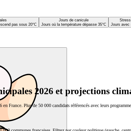
ales
Jours de canicule
Stress
descend pas sous 20°C
Jours où la température dépasse 35°C
Jours avec 
cipales 2026 et projections clim
26 en France. Plus de 50 000 candidats référencés avec leurs programmes,
00 communes françaises. Filtrez par couleur politique (gauche, centre, dr