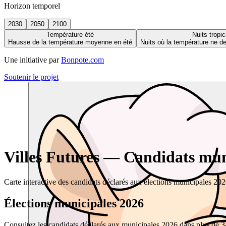
Horizon temporel
2030
2050
2100
Température été
Nuits tropic
Hausse de la température moyenne en été
Nuits où la température ne 
Une initiative par
Bonpote.com
Soutenir le projet
Villes Futures — Candidats muni
Carte interactive des candidats déclarés aux élections municipales 20
Élections municipales 2026
Consultez les candidats déclarés aux municipales 2026 dans plus de 34 0