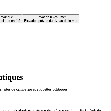
 hydrique
Élévation niveau mer
sol sec en été
Élévation prévue du niveau de la mer
atiques
 sites de campagne et étiquettes politiques.
oite, écologistes, extrême-droite), par profil territorial (urbain,