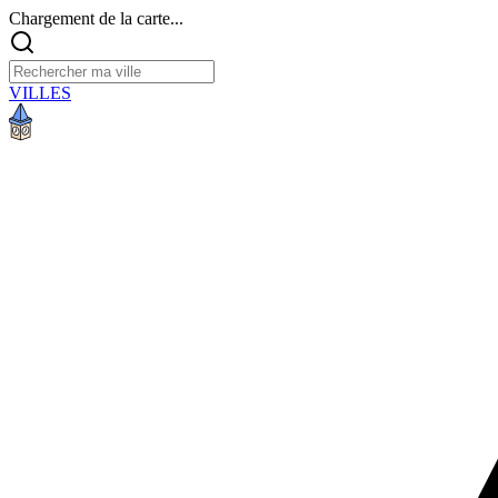
Chargement de la carte...
VILLES