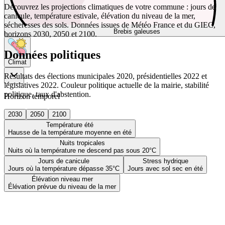
Découvrez les projections climatiques de votre commune : jours de
canicule, température estivale, élévation du niveau de la mer,
sécheresses des sols. Données issues de Météo France et du GIEC,
Brebis galeuses
horizons 2030, 2050 et 2100.
Données politiques
Climat
Résultats des élections municipales 2020, présidentielles 2022 et
législatives 2022. Couleur politique actuelle de la mairie, stabilité
politique, taux d'abstention.
Horizon temporel
2030
2050
2100
Température été
Hausse de la température moyenne en été
Nuits tropicales
Nuits où la température ne descend pas sous 20°C
Jours de canicule
Stress hydrique
Jours où la température dépasse 35°C
Jours avec sol sec en été
Élévation niveau mer
Élévation prévue du niveau de la mer