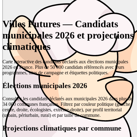
Villes Futures — Candidats
municipales 2026 et projections
climatiques
Carte interactive des candidats déclarés aux élections municipales
2026 en France. Plus de 50 000 candidats référencés avec leurs
programmes, sites de campagne et étiquettes politiques.
Élections municipales 2026
Consultez les candidats déclarés aux municipales 2026 dans plus de
34 000 communes françaises. Filtrez par couleur politique (gauche,
centre, droite, écologistes, extrême-droite), par profil territorial
(urbain, périurbain, rural) et par taille de commune.
Projections climatiques par commune