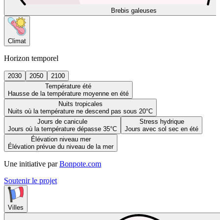
Brebis galeuses
Climat
Horizon temporel
2030
2050
2100
Température été
Hausse de la température moyenne en été
Nuits tropicales
Nuits où la température ne descend pas sous 20°C
Jours de canicule
Stress hydrique
Jours où la température dépasse 35°C
Jours avec sol sec en été
Élévation niveau mer
Élévation prévue du niveau de la mer
Une initiative par
Bonpote.com
Soutenir le projet
Villes