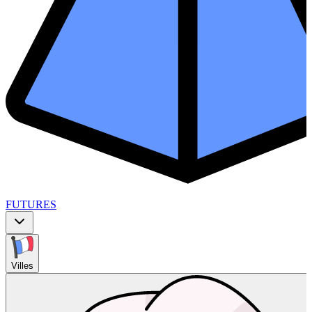
FUTURES
Villes