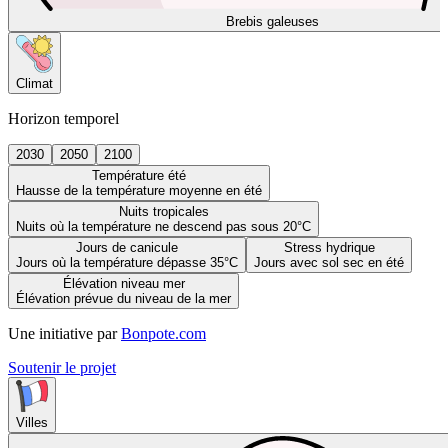
Brebis galeuses
Climat
Horizon temporel
2030
2050
2100
Température été
Hausse de la température moyenne en été
Nuits tropicales
Nuits où la température ne descend pas sous 20°C
Jours de canicule
Stress hydrique
Jours où la température dépasse 35°C
Jours avec sol sec en été
Élévation niveau mer
Élévation prévue du niveau de la mer
Une initiative par
Bonpote.com
Soutenir le projet
Villes