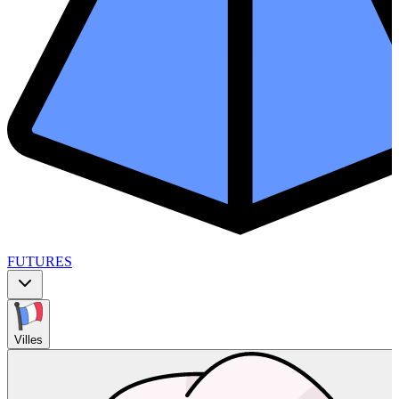
FUTURES
Villes