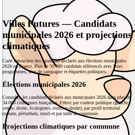
Villes Futures — Candidats
municipales 2026 et projections
climatiques
Carte interactive des candidats déclarés aux élections municipales
2026 en France. Plus de 50 000 candidats référencés avec leurs
programmes, sites de campagne et étiquettes politiques.
Élections municipales 2026
Consultez les candidats déclarés aux municipales 2026 dans plus de
34 000 communes françaises. Filtrez par couleur politique (gauche,
centre, droite, écologistes, extrême-droite), par profil territorial
(urbain, périurbain, rural) et par taille de commune.
Projections climatiques par commune