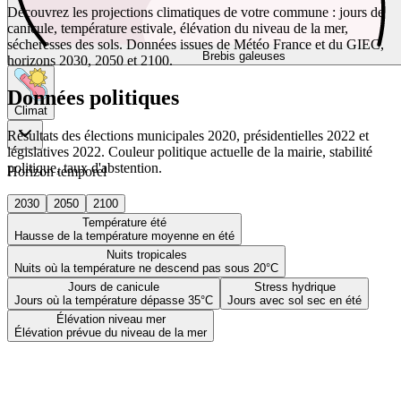
Découvrez les projections climatiques de votre commune : jours de
canicule, température estivale, élévation du niveau de la mer,
sécheresses des sols. Données issues de Météo France et du GIEC,
Brebis galeuses
horizons 2030, 2050 et 2100.
Données politiques
Climat
Résultats des élections municipales 2020, présidentielles 2022 et
législatives 2022. Couleur politique actuelle de la mairie, stabilité
politique, taux d'abstention.
Horizon temporel
2030
2050
2100
Température été
Hausse de la température moyenne en été
Nuits tropicales
Nuits où la température ne descend pas sous 20°C
Jours de canicule
Stress hydrique
Jours où la température dépasse 35°C
Jours avec sol sec en été
Élévation niveau mer
Élévation prévue du niveau de la mer