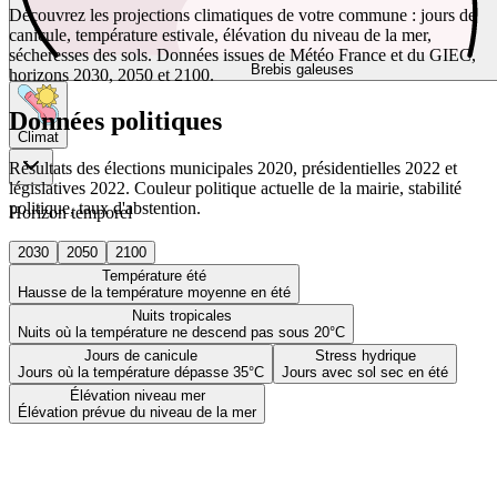
Découvrez les projections climatiques de votre commune : jours de
canicule, température estivale, élévation du niveau de la mer,
sécheresses des sols. Données issues de Météo France et du GIEC,
Brebis galeuses
horizons 2030, 2050 et 2100.
Données politiques
Climat
Résultats des élections municipales 2020, présidentielles 2022 et
législatives 2022. Couleur politique actuelle de la mairie, stabilité
politique, taux d'abstention.
Horizon temporel
2030
2050
2100
Température été
Hausse de la température moyenne en été
Nuits tropicales
Nuits où la température ne descend pas sous 20°C
Jours de canicule
Stress hydrique
Jours où la température dépasse 35°C
Jours avec sol sec en été
Élévation niveau mer
Élévation prévue du niveau de la mer