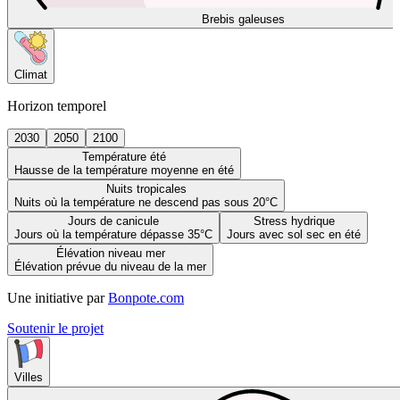
Brebis galeuses
Climat
Horizon temporel
2030
2050
2100
Température été
Hausse de la température moyenne en été
Nuits tropicales
Nuits où la température ne descend pas sous 20°C
Jours de canicule
Stress hydrique
Jours où la température dépasse 35°C
Jours avec sol sec en été
Élévation niveau mer
Élévation prévue du niveau de la mer
Une initiative par
Bonpote.com
Soutenir le projet
Villes