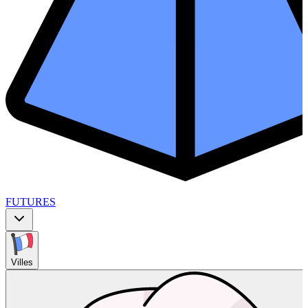
FUTURES
Villes