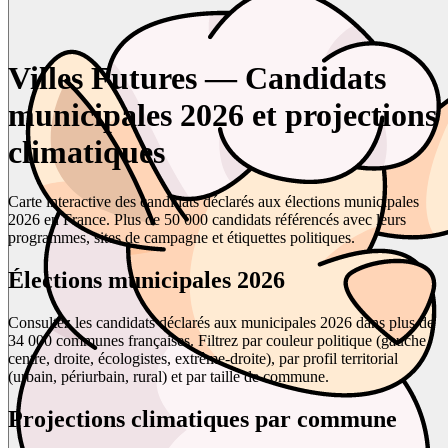
Villes Futures — Candidats
municipales 2026 et projections
climatiques
Carte interactive des candidats déclarés aux élections municipales
2026 en France. Plus de 50 000 candidats référencés avec leurs
programmes, sites de campagne et étiquettes politiques.
Élections municipales 2026
Consultez les candidats déclarés aux municipales 2026 dans plus de
34 000 communes françaises. Filtrez par couleur politique (gauche,
centre, droite, écologistes, extrême-droite), par profil territorial
(urbain, périurbain, rural) et par taille de commune.
Projections climatiques par commune