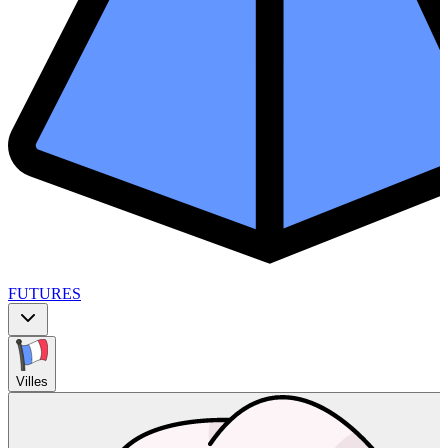
FUTURES
Villes