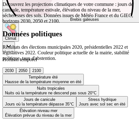
Découvrez les projections climatiques de votre commune : jours de
canicule, température estivale, élévation du niveau de la mer,
sécheresses des sols. Données issues de Météo France et du GIEC,
Brebis galeuses
horizons 2030, 2050 et 2100.
Données politiques
Climat
Résultats des élections municipales 2020, présidentielles 2022 et
législatives 2022. Couleur politique actuelle de la mairie, stabilité
politique, taux d'abstention.
Horizon temporel
2030
2050
2100
Température été
Hausse de la température moyenne en été
Nuits tropicales
Nuits où la température ne descend pas sous 20°C
Jours de canicule
Stress hydrique
Jours où la température dépasse 35°C
Jours avec sol sec en été
Élévation niveau mer
Élévation prévue du niveau de la mer