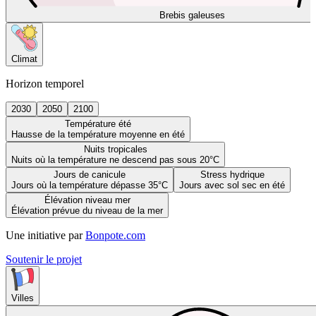
Brebis galeuses
Climat
Horizon temporel
2030
2050
2100
Température été
Hausse de la température moyenne en été
Nuits tropicales
Nuits où la température ne descend pas sous 20°C
Jours de canicule
Stress hydrique
Jours où la température dépasse 35°C
Jours avec sol sec en été
Élévation niveau mer
Élévation prévue du niveau de la mer
Une initiative par
Bonpote.com
Soutenir le projet
Villes