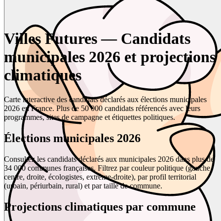
Villes Futures — Candidats
municipales 2026 et projections
climatiques
Carte interactive des candidats déclarés aux élections municipales
2026 en France. Plus de 50 000 candidats référencés avec leurs
programmes, sites de campagne et étiquettes politiques.
Élections municipales 2026
Consultez les candidats déclarés aux municipales 2026 dans plus de
34 000 communes françaises. Filtrez par couleur politique (gauche,
centre, droite, écologistes, extrême-droite), par profil territorial
(urbain, périurbain, rural) et par taille de commune.
Projections climatiques par commune