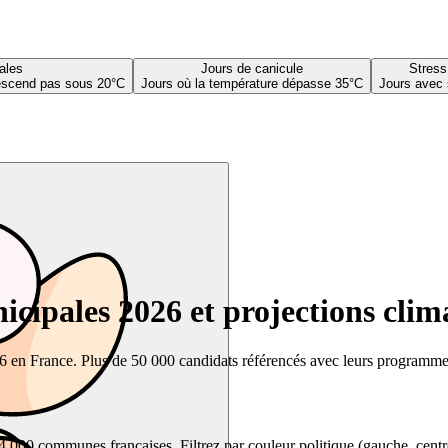
ales
Jours de canicule
Stress
descend pas sous 20°C
Jours où la température dépasse 35°C
Jours avec 
cipales 2026 et projections clim
26 en France. Plus de 50 000 candidats référencés avec leurs programmes,
00 communes françaises. Filtrez par couleur politique (gauche, centre, dr