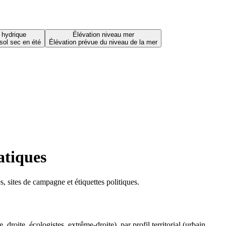
 hydrique
Élévation niveau mer
sol sec en été
Élévation prévue du niveau de la mer
atiques
 sites de campagne et étiquettes politiques.
oite, écologistes, extrême-droite), par profil territorial (urbain,