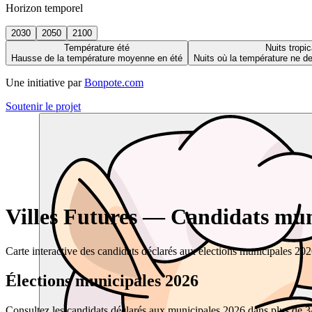
Horizon temporel
2030
2050
2100
Température été
Nuits tropic
Hausse de la température moyenne en été
Nuits où la température ne 
Une initiative par
Bonpote.com
Soutenir le projet
Villes Futures — Candidats muni
Carte interactive des candidats déclarés aux élections municipales 20
Élections municipales 2026
Consultez les candidats déclarés aux municipales 2026 dans plus de 34 0