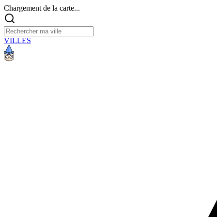
Chargement de la carte...
VILLES