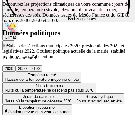
Découvrez les projections climatiques de votre commune : jours de
canicule, température estivale, élévation du niveau de la mer,
sécheresses des sols. Données issues de Météo France et du GIEC,
Brebis galeuses
horizons 2030, 2050 et 2100.
Données politiques
Climat
Résultats des élections municipales 2020, présidentielles 2022 et
législatives 2022. Couleur politique actuelle de la mairie, stabilité
politique, taux d'abstention.
Horizon temporel
2030
2050
2100
Température été
Hausse de la température moyenne en été
Nuits tropicales
Nuits où la température ne descend pas sous 20°C
Jours de canicule
Stress hydrique
Jours où la température dépasse 35°C
Jours avec sol sec en été
Élévation niveau mer
Élévation prévue du niveau de la mer