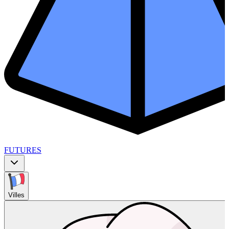
FUTURES
Villes