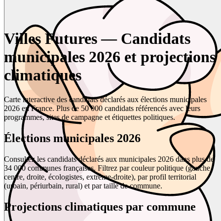
Villes Futures — Candidats
municipales 2026 et projections
climatiques
Carte interactive des candidats déclarés aux élections municipales
2026 en France. Plus de 50 000 candidats référencés avec leurs
programmes, sites de campagne et étiquettes politiques.
Élections municipales 2026
Consultez les candidats déclarés aux municipales 2026 dans plus de
34 000 communes françaises. Filtrez par couleur politique (gauche,
centre, droite, écologistes, extrême-droite), par profil territorial
(urbain, périurbain, rural) et par taille de commune.
Projections climatiques par commune