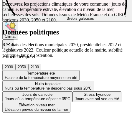
Découvrez les projections climatiques de votre commune : jours de
canicule, température estivale, élévation du niveau de la mer,
sécheresses des sols. Données issues de Météo France et du GIEC,
Brebis galeuses
horizons 2030, 2050 et 2100.
Données politiques
Climat
Résultats des élections municipales 2020, présidentielles 2022 et
législatives 2022. Couleur politique actuelle de la mairie, stabilité
politique, taux d'abstention.
Horizon temporel
2030
2050
2100
Température été
Hausse de la température moyenne en été
Nuits tropicales
Nuits où la température ne descend pas sous 20°C
Jours de canicule
Stress hydrique
Jours où la température dépasse 35°C
Jours avec sol sec en été
Élévation niveau mer
Élévation prévue du niveau de la mer