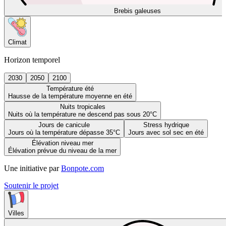
Brebis galeuses
Climat
Horizon temporel
2030
2050
2100
Température été
Hausse de la température moyenne en été
Nuits tropicales
Nuits où la température ne descend pas sous 20°C
Jours de canicule
Stress hydrique
Jours où la température dépasse 35°C
Jours avec sol sec en été
Élévation niveau mer
Élévation prévue du niveau de la mer
Une initiative par
Bonpote.com
Soutenir le projet
Villes