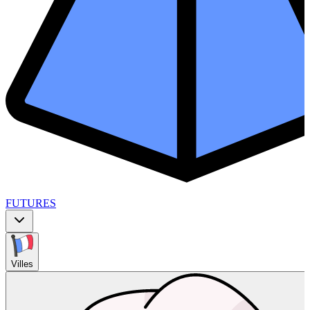
FUTURES
Villes