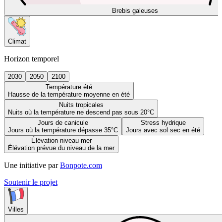
Brebis galeuses
Climat
Horizon temporel
2030
2050
2100
Température été
Hausse de la température moyenne en été
Nuits tropicales
Nuits où la température ne descend pas sous 20°C
Jours de canicule
Stress hydrique
Jours où la température dépasse 35°C
Jours avec sol sec en été
Élévation niveau mer
Élévation prévue du niveau de la mer
Une initiative par
Bonpote.com
Soutenir le projet
Villes