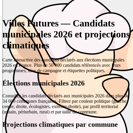
Villes Futures — Candidats
municipales 2026 et projections
climatiques
Carte interactive des candidats déclarés aux élections municipales
2026 en France. Plus de 50 000 candidats référencés avec leurs
programmes, sites de campagne et étiquettes politiques.
Élections municipales 2026
Consultez les candidats déclarés aux municipales 2026 dans plus de
34 000 communes françaises. Filtrez par couleur politique (gauche,
centre, droite, écologistes, extrême-droite), par profil territorial
(urbain, périurbain, rural) et par taille de commune.
Projections climatiques par commune