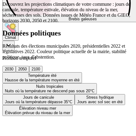
Découvrez les projections climatiques de votre commune : jours de
canicule, température estivale, élévation du niveau de la mer,
sécheresses des sols. Données issues de Météo France et du GIEC,
Brebis galeuses
horizons 2030, 2050 et 2100.
Données politiques
Climat
Résultats des élections municipales 2020, présidentielles 2022 et
législatives 2022. Couleur politique actuelle de la mairie, stabilité
politique, taux d'abstention.
Horizon temporel
2030
2050
2100
Température été
Hausse de la température moyenne en été
Nuits tropicales
Nuits où la température ne descend pas sous 20°C
Jours de canicule
Stress hydrique
Jours où la température dépasse 35°C
Jours avec sol sec en été
Élévation niveau mer
Élévation prévue du niveau de la mer