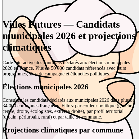
Villes Futures — Candidats
municipales 2026 et projections
climatiques
Carte interactive des candidats déclarés aux élections municipales
2026 en France. Plus de 50 000 candidats référencés avec leurs
programmes, sites de campagne et étiquettes politiques.
Élections municipales 2026
Consultez les candidats déclarés aux municipales 2026 dans plus de
34 000 communes françaises. Filtrez par couleur politique (gauche,
centre, droite, écologistes, extrême-droite), par profil territorial
(urbain, périurbain, rural) et par taille de commune.
Projections climatiques par commune