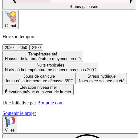
Brebis galeuses
Climat
Horizon temporel
2030
2050
2100
Température été
Hausse de la température moyenne en été
Nuits tropicales
Nuits où la température ne descend pas sous 20°C
Jours de canicule
Stress hydrique
Jours où la température dépasse 35°C
Jours avec sol sec en été
Élévation niveau mer
Élévation prévue du niveau de la mer
Une initiative par
Bonpote.com
Soutenir le projet
Villes