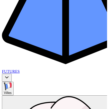
FUTURES
Villes