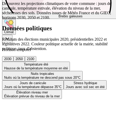
Découvrez les projections climatiques de votre commune : jours de
canicule, température estivale, élévation du niveau de la mer,
sécheresses des sols. Données issues de Météo France et du GIEC,
Brebis galeuses
horizons 2030, 2050 et 2100.
Données politiques
Climat
Résultats des élections municipales 2020, présidentielles 2022 et
législatives 2022. Couleur politique actuelle de la mairie, stabilité
politique, taux d'abstention.
Horizon temporel
2030
2050
2100
Température été
Hausse de la température moyenne en été
Nuits tropicales
Nuits où la température ne descend pas sous 20°C
Jours de canicule
Stress hydrique
Jours où la température dépasse 35°C
Jours avec sol sec en été
Élévation niveau mer
Élévation prévue du niveau de la mer