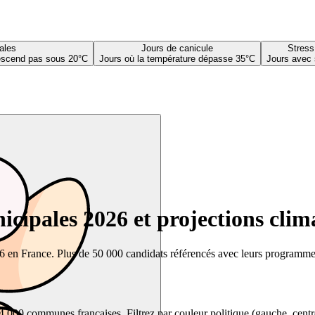
ales
Jours de canicule
Stress
descend pas sous 20°C
Jours où la température dépasse 35°C
Jours avec 
cipales 2026 et projections clim
26 en France. Plus de 50 000 candidats référencés avec leurs programmes,
00 communes françaises. Filtrez par couleur politique (gauche, centre, dr