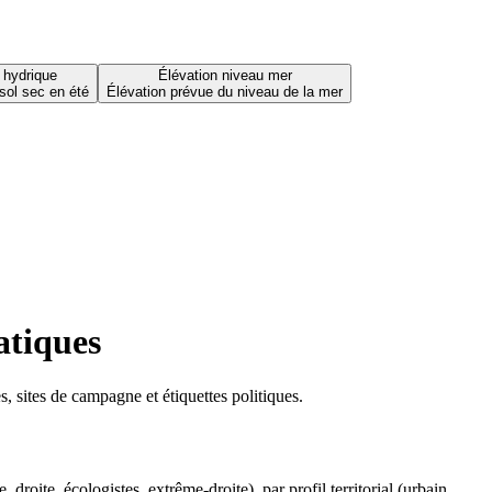
 hydrique
Élévation niveau mer
sol sec en été
Élévation prévue du niveau de la mer
atiques
 sites de campagne et étiquettes politiques.
oite, écologistes, extrême-droite), par profil territorial (urbain,