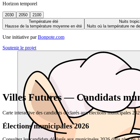
Horizon temporel
2030
2050
2100
Température été
Nuits tropic
Hausse de la température moyenne en été
Nuits où la température ne 
Une initiative par
Bonpote.com
Soutenir le projet
Villes Futures — Candidats muni
Carte interactive des candidats déclarés aux élections municipales 20
Élections municipales 2026
Consultez les candidats déclarés aux municipales 2026 dans plus de 34 0