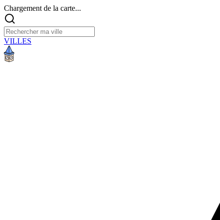
Chargement de la carte...
VILLES