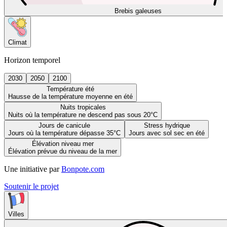
Brebis galeuses
Climat
Horizon temporel
2030
2050
2100
Température été
Hausse de la température moyenne en été
Nuits tropicales
Nuits où la température ne descend pas sous 20°C
Jours de canicule
Stress hydrique
Jours où la température dépasse 35°C
Jours avec sol sec en été
Élévation niveau mer
Élévation prévue du niveau de la mer
Une initiative par
Bonpote.com
Soutenir le projet
Villes