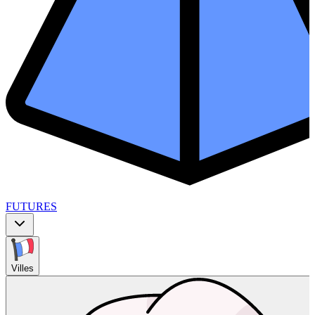
FUTURES
Villes