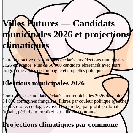
Villes Futures — Candidats
municipales 2026 et projections
climatiques
Carte interactive des candidats déclarés aux élections municipales
2026 en France. Plus de 50 000 candidats référencés avec leurs
programmes, sites de campagne et étiquettes politiques.
Élections municipales 2026
Consultez les candidats déclarés aux municipales 2026 dans plus de
34 000 communes françaises. Filtrez par couleur politique (gauche,
centre, droite, écologistes, extrême-droite), par profil territorial
(urbain, périurbain, rural) et par taille de commune.
Projections climatiques par commune