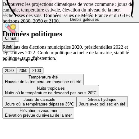
Découvrez les projections climatiques de votre commune : jours de
canicule, température estivale, élévation du niveau de la mer,
sécheresses des sols. Données issues de Météo France et du GIEC,
Brebis galeuses
horizons 2030, 2050 et 2100.
Données politiques
Climat
Résultats des élections municipales 2020, présidentielles 2022 et
législatives 2022. Couleur politique actuelle de la mairie, stabilité
politique, taux d'abstention.
Horizon temporel
2030
2050
2100
Température été
Hausse de la température moyenne en été
Nuits tropicales
Nuits où la température ne descend pas sous 20°C
Jours de canicule
Stress hydrique
Jours où la température dépasse 35°C
Jours avec sol sec en été
Élévation niveau mer
Élévation prévue du niveau de la mer