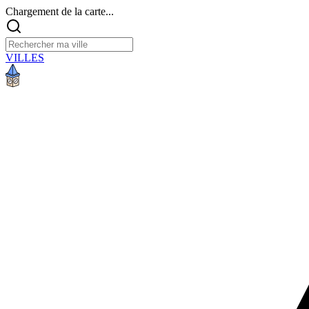
Chargement de la carte...
VILLES