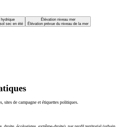
 hydrique
Élévation niveau mer
sol sec en été
Élévation prévue du niveau de la mer
atiques
 sites de campagne et étiquettes politiques.
oite, écologistes, extrême-droite), par profil territorial (urbain,