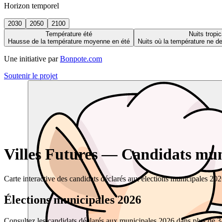
Horizon temporel
2030
2050
2100
Température été
Nuits tropic
Hausse de la température moyenne en été
Nuits où la température ne 
Une initiative par
Bonpote.com
Soutenir le projet
Villes Futures — Candidats muni
Carte interactive des candidats déclarés aux élections municipales 20
Élections municipales 2026
Consultez les candidats déclarés aux municipales 2026 dans plus de 34 0