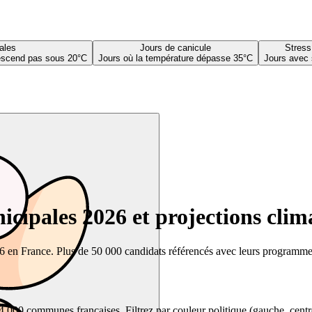
ales
Jours de canicule
Stress
descend pas sous 20°C
Jours où la température dépasse 35°C
Jours avec 
cipales 2026 et projections clim
26 en France. Plus de 50 000 candidats référencés avec leurs programmes,
00 communes françaises. Filtrez par couleur politique (gauche, centre, dr