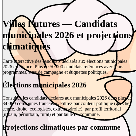
Villes Futures — Candidats
municipales 2026 et projections
climatiques
Carte interactive des candidats déclarés aux élections municipales
2026 en France. Plus de 50 000 candidats référencés avec leurs
programmes, sites de campagne et étiquettes politiques.
Élections municipales 2026
Consultez les candidats déclarés aux municipales 2026 dans plus de
34 000 communes françaises. Filtrez par couleur politique (gauche,
centre, droite, écologistes, extrême-droite), par profil territorial
(urbain, périurbain, rural) et par taille de commune.
Projections climatiques par commune