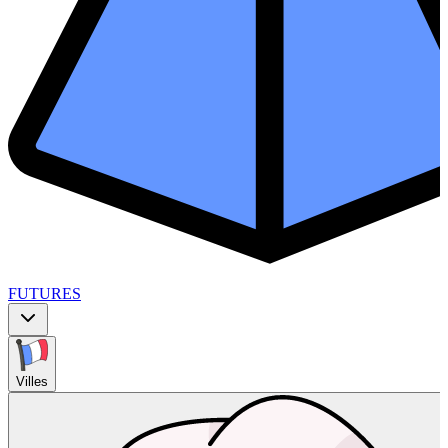
FUTURES
Villes