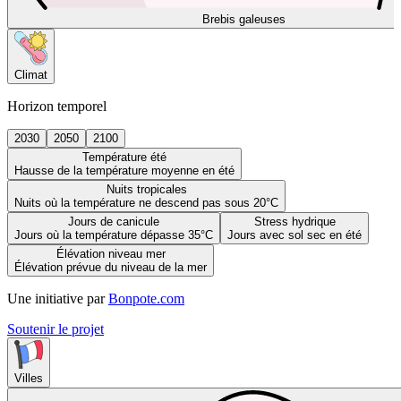
Brebis galeuses
Climat
Horizon temporel
2030
2050
2100
Température été
Hausse de la température moyenne en été
Nuits tropicales
Nuits où la température ne descend pas sous 20°C
Jours de canicule
Stress hydrique
Jours où la température dépasse 35°C
Jours avec sol sec en été
Élévation niveau mer
Élévation prévue du niveau de la mer
Une initiative par
Bonpote.com
Soutenir le projet
Villes