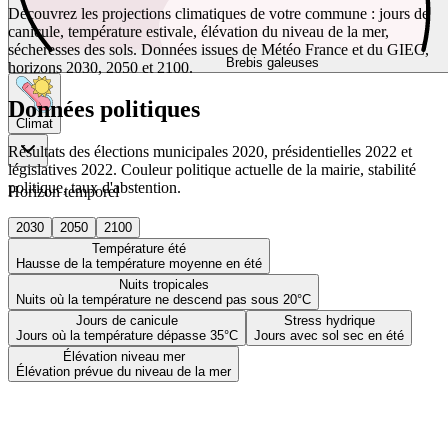
Découvrez les projections climatiques de votre commune : jours de
canicule, température estivale, élévation du niveau de la mer,
sécheresses des sols. Données issues de Météo France et du GIEC,
Brebis galeuses
horizons 2030, 2050 et 2100.
Données politiques
Climat
Résultats des élections municipales 2020, présidentielles 2022 et
législatives 2022. Couleur politique actuelle de la mairie, stabilité
politique, taux d'abstention.
Horizon temporel
2030
2050
2100
Température été
Hausse de la température moyenne en été
Nuits tropicales
Nuits où la température ne descend pas sous 20°C
Jours de canicule
Stress hydrique
Jours où la température dépasse 35°C
Jours avec sol sec en été
Élévation niveau mer
Élévation prévue du niveau de la mer