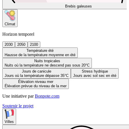
Brebis galeuses
Climat
Horizon temporel
2030
2050
2100
Température été
Hausse de la température moyenne en été
Nuits tropicales
Nuits où la température ne descend pas sous 20°C
Jours de canicule
Stress hydrique
Jours où la température dépasse 35°C
Jours avec sol sec en été
Élévation niveau mer
Élévation prévue du niveau de la mer
Une initiative par
Bonpote.com
Soutenir le projet
Villes