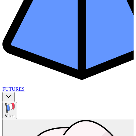
FUTURES
Villes