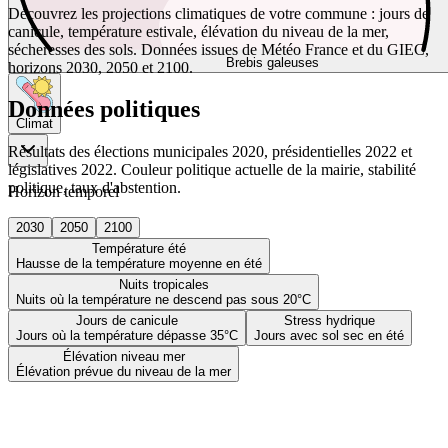
Découvrez les projections climatiques de votre commune : jours de
canicule, température estivale, élévation du niveau de la mer,
sécheresses des sols. Données issues de Météo France et du GIEC,
Brebis galeuses
horizons 2030, 2050 et 2100.
Données politiques
Climat
Résultats des élections municipales 2020, présidentielles 2022 et
législatives 2022. Couleur politique actuelle de la mairie, stabilité
politique, taux d'abstention.
Horizon temporel
2030
2050
2100
Température été
Hausse de la température moyenne en été
Nuits tropicales
Nuits où la température ne descend pas sous 20°C
Jours de canicule
Stress hydrique
Jours où la température dépasse 35°C
Jours avec sol sec en été
Élévation niveau mer
Élévation prévue du niveau de la mer