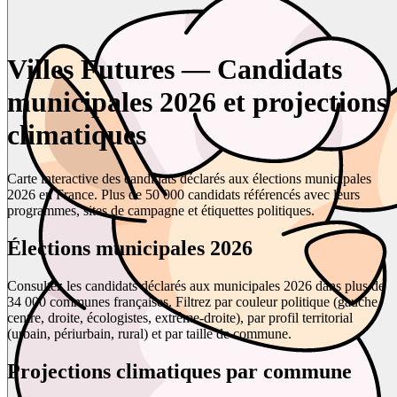
Villes Futures — Candidats
municipales 2026 et projections
climatiques
Carte interactive des candidats déclarés aux élections municipales
2026 en France. Plus de 50 000 candidats référencés avec leurs
programmes, sites de campagne et étiquettes politiques.
Élections municipales 2026
Consultez les candidats déclarés aux municipales 2026 dans plus de
34 000 communes françaises. Filtrez par couleur politique (gauche,
centre, droite, écologistes, extrême-droite), par profil territorial
(urbain, périurbain, rural) et par taille de commune.
Projections climatiques par commune