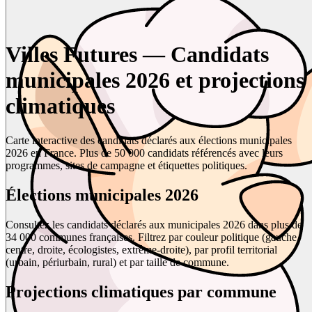
Villes Futures — Candidats
municipales 2026 et projections
climatiques
Carte interactive des candidats déclarés aux élections municipales
2026 en France. Plus de 50 000 candidats référencés avec leurs
programmes, sites de campagne et étiquettes politiques.
Élections municipales 2026
Consultez les candidats déclarés aux municipales 2026 dans plus de
34 000 communes françaises. Filtrez par couleur politique (gauche,
centre, droite, écologistes, extrême-droite), par profil territorial
(urbain, périurbain, rural) et par taille de commune.
Projections climatiques par commune