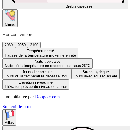
Brebis galeuses
Climat
Horizon temporel
2030
2050
2100
Température été
Hausse de la température moyenne en été
Nuits tropicales
Nuits où la température ne descend pas sous 20°C
Jours de canicule
Stress hydrique
Jours où la température dépasse 35°C
Jours avec sol sec en été
Élévation niveau mer
Élévation prévue du niveau de la mer
Une initiative par
Bonpote.com
Soutenir le projet
Villes