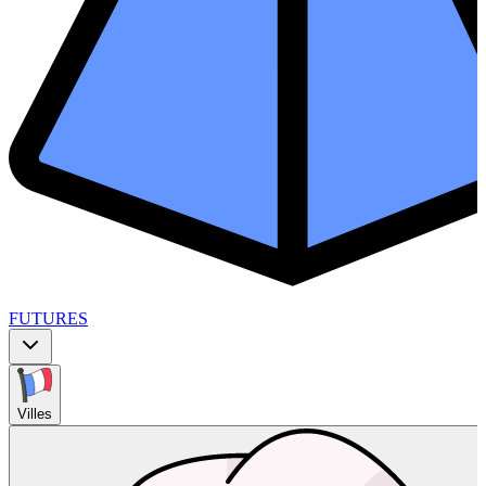
FUTURES
Villes