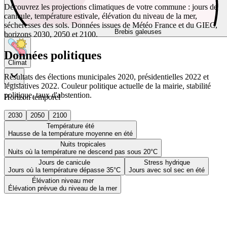
Découvrez les projections climatiques de votre commune : jours de
canicule, température estivale, élévation du niveau de la mer,
sécheresses des sols. Données issues de Météo France et du GIEC,
Brebis galeuses
horizons 2030, 2050 et 2100.
Données politiques
Climat
Résultats des élections municipales 2020, présidentielles 2022 et
législatives 2022. Couleur politique actuelle de la mairie, stabilité
politique, taux d'abstention.
Horizon temporel
2030
2050
2100
Température été
Hausse de la température moyenne en été
Nuits tropicales
Nuits où la température ne descend pas sous 20°C
Jours de canicule
Stress hydrique
Jours où la température dépasse 35°C
Jours avec sol sec en été
Élévation niveau mer
Élévation prévue du niveau de la mer