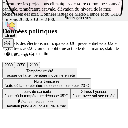
Découvrez les projections climatiques de votre commune : jours de
canicule, température estivale, élévation du niveau de la mer,
sécheresses des sols. Données issues de Météo France et du GIEC,
Brebis galeuses
horizons 2030, 2050 et 2100.
Données politiques
Climat
Résultats des élections municipales 2020, présidentielles 2022 et
législatives 2022. Couleur politique actuelle de la mairie, stabilité
politique, taux d'abstention.
Horizon temporel
2030
2050
2100
Température été
Hausse de la température moyenne en été
Nuits tropicales
Nuits où la température ne descend pas sous 20°C
Jours de canicule
Stress hydrique
Jours où la température dépasse 35°C
Jours avec sol sec en été
Élévation niveau mer
Élévation prévue du niveau de la mer