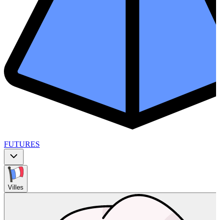
FUTURES
Villes