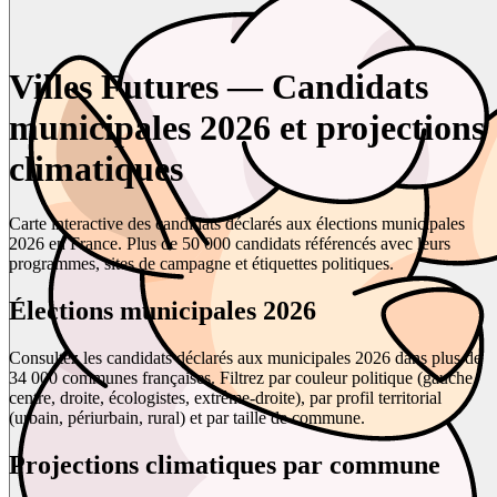
Villes Futures — Candidats
municipales 2026 et projections
climatiques
Carte interactive des candidats déclarés aux élections municipales
2026 en France. Plus de 50 000 candidats référencés avec leurs
programmes, sites de campagne et étiquettes politiques.
Élections municipales 2026
Consultez les candidats déclarés aux municipales 2026 dans plus de
34 000 communes françaises. Filtrez par couleur politique (gauche,
centre, droite, écologistes, extrême-droite), par profil territorial
(urbain, périurbain, rural) et par taille de commune.
Projections climatiques par commune