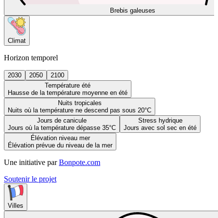
Brebis galeuses
Climat
Horizon temporel
2030
2050
2100
Température été
Hausse de la température moyenne en été
Nuits tropicales
Nuits où la température ne descend pas sous 20°C
Jours de canicule
Stress hydrique
Jours où la température dépasse 35°C
Jours avec sol sec en été
Élévation niveau mer
Élévation prévue du niveau de la mer
Une initiative par
Bonpote.com
Soutenir le projet
Villes