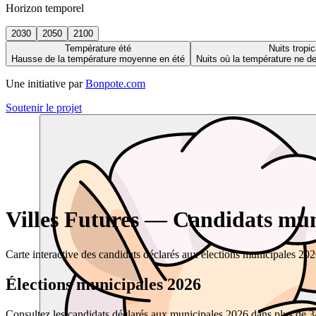
Horizon temporel
2030
2050
2100
Température été
Nuits tropic
Hausse de la température moyenne en été
Nuits où la température ne 
Une initiative par
Bonpote.com
Soutenir le projet
Villes Futures — Candidats muni
Carte interactive des candidats déclarés aux élections municipales 20
Élections municipales 2026
Consultez les candidats déclarés aux municipales 2026 dans plus de 34 0