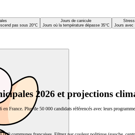
ales
Jours de canicule
Stress
descend pas sous 20°C
Jours où la température dépasse 35°C
Jours avec 
cipales 2026 et projections clim
26 en France. Plus de 50 000 candidats référencés avec leurs programmes,
00 communes françaises. Filtrez par couleur politique (gauche, centre, dr