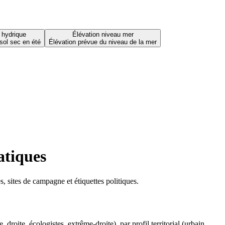
 hydrique
Élévation niveau mer
sol sec en été
Élévation prévue du niveau de la mer
atiques
 sites de campagne et étiquettes politiques.
oite, écologistes, extrême-droite), par profil territorial (urbain,