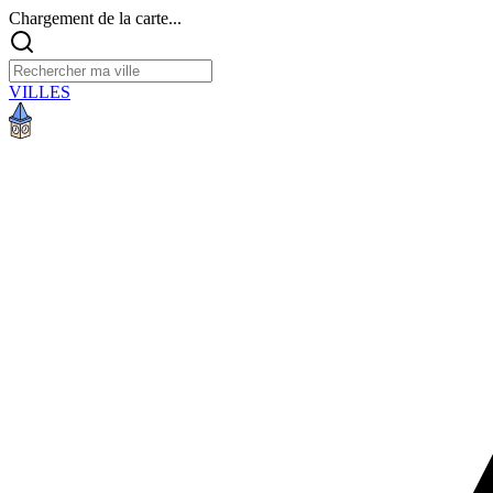
Chargement de la carte...
VILLES