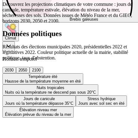
Découvrez les projections climatiques de votre commune : jours de
canicule, température estivale, élévation du niveau de la mer,
sécheresses des sols. Données issues de Météo France et du GIEC,
Brebis galeuses
horizons 2030, 2050 et 2100.
Données politiques
Climat
Résultats des élections municipales 2020, présidentielles 2022 et
législatives 2022. Couleur politique actuelle de la mairie, stabilité
politique, taux d'abstention.
Horizon temporel
2030
2050
2100
Température été
Hausse de la température moyenne en été
Nuits tropicales
Nuits où la température ne descend pas sous 20°C
Jours de canicule
Stress hydrique
Jours où la température dépasse 35°C
Jours avec sol sec en été
Élévation niveau mer
Élévation prévue du niveau de la mer