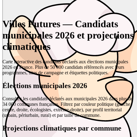
Villes Futures — Candidats
municipales 2026 et projections
climatiques
Carte interactive des candidats déclarés aux élections municipales
2026 en France. Plus de 50 000 candidats référencés avec leurs
programmes, sites de campagne et étiquettes politiques.
Élections municipales 2026
Consultez les candidats déclarés aux municipales 2026 dans plus de
34 000 communes françaises. Filtrez par couleur politique (gauche,
centre, droite, écologistes, extrême-droite), par profil territorial
(urbain, périurbain, rural) et par taille de commune.
Projections climatiques par commune