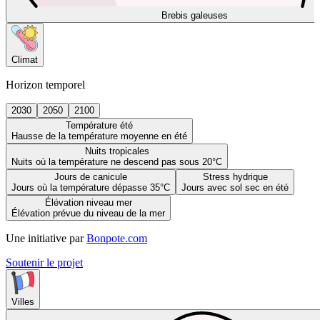
Brebis galeuses
Climat
Horizon temporel
2030
2050
2100
Température été
Hausse de la température moyenne en été
Nuits tropicales
Nuits où la température ne descend pas sous 20°C
Jours de canicule
Stress hydrique
Jours où la température dépasse 35°C
Jours avec sol sec en été
Élévation niveau mer
Élévation prévue du niveau de la mer
Une initiative par
Bonpote.com
Soutenir le projet
Villes