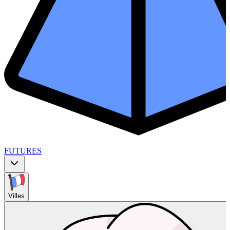
FUTURES
Villes