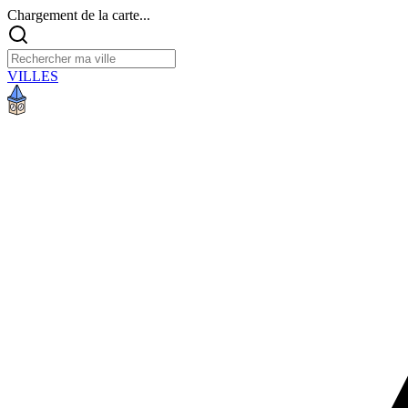
Chargement de la carte...
VILLES