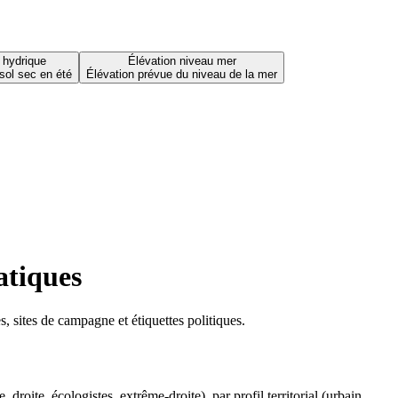
 hydrique
Élévation niveau mer
sol sec en été
Élévation prévue du niveau de la mer
atiques
 sites de campagne et étiquettes politiques.
oite, écologistes, extrême-droite), par profil territorial (urbain,