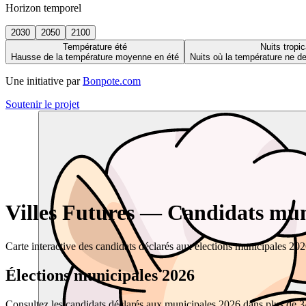
Horizon temporel
2030
2050
2100
Température été
Nuits tropic
Hausse de la température moyenne en été
Nuits où la température ne 
Une initiative par
Bonpote.com
Soutenir le projet
Villes Futures — Candidats muni
Carte interactive des candidats déclarés aux élections municipales 20
Élections municipales 2026
Consultez les candidats déclarés aux municipales 2026 dans plus de 34 0