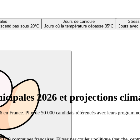
ales
Jours de canicule
Stress
descend pas sous 20°C
Jours où la température dépasse 35°C
Jours avec 
cipales 2026 et projections clim
26 en France. Plus de 50 000 candidats référencés avec leurs programmes,
00 communes françaises. Filtrez par couleur politique (gauche, centre, dr