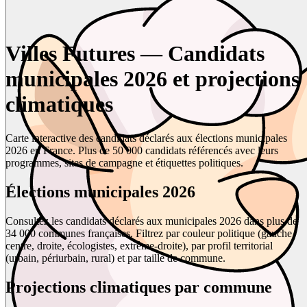
Villes Futures — Candidats
municipales 2026 et projections
climatiques
Carte interactive des candidats déclarés aux élections municipales
2026 en France. Plus de 50 000 candidats référencés avec leurs
programmes, sites de campagne et étiquettes politiques.
Élections municipales 2026
Consultez les candidats déclarés aux municipales 2026 dans plus de
34 000 communes françaises. Filtrez par couleur politique (gauche,
centre, droite, écologistes, extrême-droite), par profil territorial
(urbain, périurbain, rural) et par taille de commune.
Projections climatiques par commune