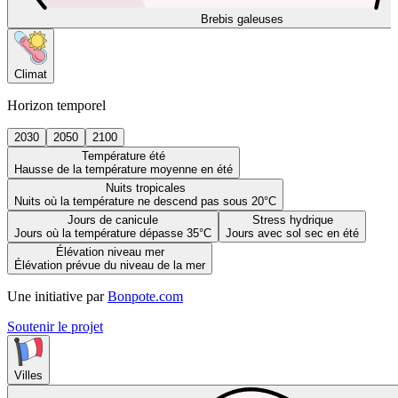
Brebis galeuses
Climat
Horizon temporel
2030
2050
2100
Température été
Hausse de la température moyenne en été
Nuits tropicales
Nuits où la température ne descend pas sous 20°C
Jours de canicule
Stress hydrique
Jours où la température dépasse 35°C
Jours avec sol sec en été
Élévation niveau mer
Élévation prévue du niveau de la mer
Une initiative par
Bonpote.com
Soutenir le projet
Villes