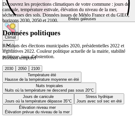
Découvrez les projections climatiques de votre commune : jours de
canicule, température estivale, élévation du niveau de la mer,
sécheresses des sols. Données issues de Météo France et du GIEC,
Brebis galeuses
horizons 2030, 2050 et 2100.
Données politiques
Climat
Résultats des élections municipales 2020, présidentielles 2022 et
législatives 2022. Couleur politique actuelle de la mairie, stabilité
politique, taux d'abstention.
Horizon temporel
2030
2050
2100
Température été
Hausse de la température moyenne en été
Nuits tropicales
Nuits où la température ne descend pas sous 20°C
Jours de canicule
Stress hydrique
Jours où la température dépasse 35°C
Jours avec sol sec en été
Élévation niveau mer
Élévation prévue du niveau de la mer