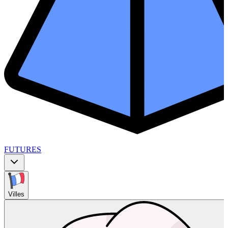
FUTURES
Villes