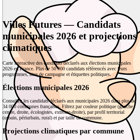
Villes Futures — Candidats
municipales 2026 et projections
climatiques
Carte interactive des candidats déclarés aux élections municipales
2026 en France. Plus de 50 000 candidats référencés avec leurs
programmes, sites de campagne et étiquettes politiques.
Élections municipales 2026
Consultez les candidats déclarés aux municipales 2026 dans plus de
34 000 communes françaises. Filtrez par couleur politique (gauche,
centre, droite, écologistes, extrême-droite), par profil territorial
(urbain, périurbain, rural) et par taille de commune.
Projections climatiques par commune