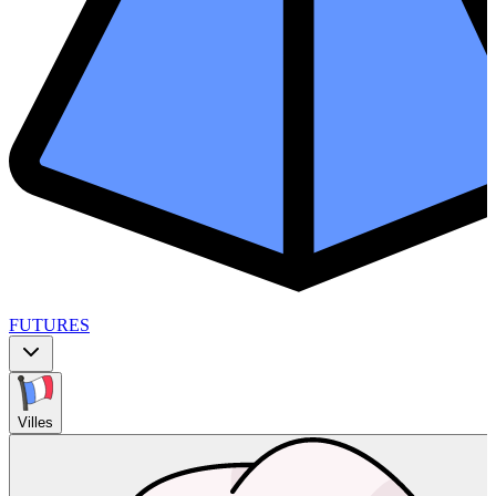
FUTURES
Villes