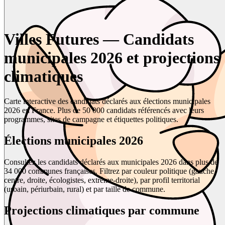
Villes Futures — Candidats
municipales 2026 et projections
climatiques
Carte interactive des candidats déclarés aux élections municipales
2026 en France. Plus de 50 000 candidats référencés avec leurs
programmes, sites de campagne et étiquettes politiques.
Élections municipales 2026
Consultez les candidats déclarés aux municipales 2026 dans plus de
34 000 communes françaises. Filtrez par couleur politique (gauche,
centre, droite, écologistes, extrême-droite), par profil territorial
(urbain, périurbain, rural) et par taille de commune.
Projections climatiques par commune