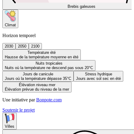
Brebis galeuses
Climat
Horizon temporel
2030
2050
2100
Température été
Hausse de la température moyenne en été
Nuits tropicales
Nuits où la température ne descend pas sous 20°C
Jours de canicule
Stress hydrique
Jours où la température dépasse 35°C
Jours avec sol sec en été
Élévation niveau mer
Élévation prévue du niveau de la mer
Une initiative par
Bonpote.com
Soutenir le projet
Villes