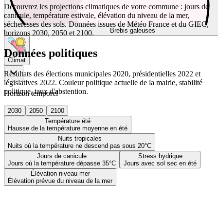
Découvrez les projections climatiques de votre commune : jours de
canicule, température estivale, élévation du niveau de la mer,
sécheresses des sols. Données issues de Météo France et du GIEC,
Brebis galeuses
horizons 2030, 2050 et 2100.
Données politiques
Climat
Résultats des élections municipales 2020, présidentielles 2022 et
législatives 2022. Couleur politique actuelle de la mairie, stabilité
politique, taux d'abstention.
Horizon temporel
2030
2050
2100
Température été
Hausse de la température moyenne en été
Nuits tropicales
Nuits où la température ne descend pas sous 20°C
Jours de canicule
Stress hydrique
Jours où la température dépasse 35°C
Jours avec sol sec en été
Élévation niveau mer
Élévation prévue du niveau de la mer