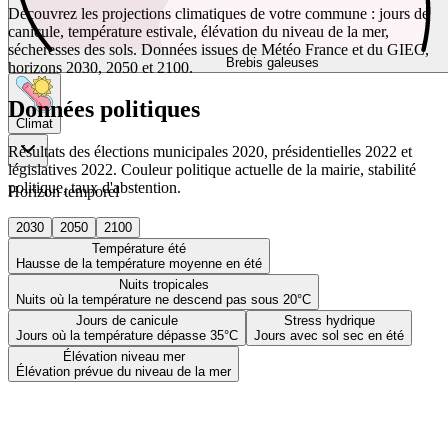
Découvrez les projections climatiques de votre commune : jours de
canicule, température estivale, élévation du niveau de la mer,
sécheresses des sols. Données issues de Météo France et du GIEC,
Brebis galeuses
horizons 2030, 2050 et 2100.
Données politiques
Climat
Résultats des élections municipales 2020, présidentielles 2022 et
législatives 2022. Couleur politique actuelle de la mairie, stabilité
politique, taux d'abstention.
Horizon temporel
2030
2050
2100
Température été
Hausse de la température moyenne en été
Nuits tropicales
Nuits où la température ne descend pas sous 20°C
Jours de canicule
Stress hydrique
Jours où la température dépasse 35°C
Jours avec sol sec en été
Élévation niveau mer
Élévation prévue du niveau de la mer