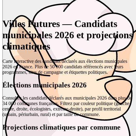
Villes Futures — Candidats
municipales 2026 et projections
climatiques
Carte interactive des candidats déclarés aux élections municipales
2026 en France. Plus de 50 000 candidats référencés avec leurs
programmes, sites de campagne et étiquettes politiques.
Élections municipales 2026
Consultez les candidats déclarés aux municipales 2026 dans plus de
34 000 communes françaises. Filtrez par couleur politique (gauche,
centre, droite, écologistes, extrême-droite), par profil territorial
(urbain, périurbain, rural) et par taille de commune.
Projections climatiques par commune