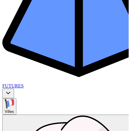
FUTURES
Villes