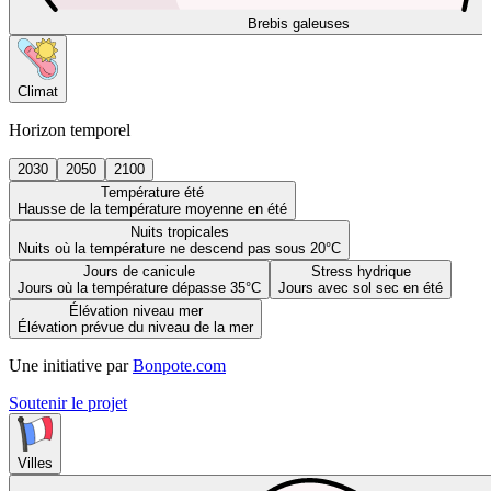
Brebis galeuses
Climat
Horizon temporel
2030
2050
2100
Température été
Hausse de la température moyenne en été
Nuits tropicales
Nuits où la température ne descend pas sous 20°C
Jours de canicule
Stress hydrique
Jours où la température dépasse 35°C
Jours avec sol sec en été
Élévation niveau mer
Élévation prévue du niveau de la mer
Une initiative par
Bonpote.com
Soutenir le projet
Villes