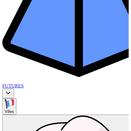
FUTURES
Villes