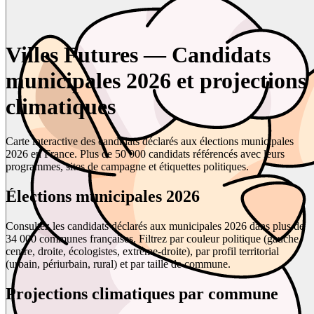
Villes Futures — Candidats
municipales 2026 et projections
climatiques
Carte interactive des candidats déclarés aux élections municipales
2026 en France. Plus de 50 000 candidats référencés avec leurs
programmes, sites de campagne et étiquettes politiques.
Élections municipales 2026
Consultez les candidats déclarés aux municipales 2026 dans plus de
34 000 communes françaises. Filtrez par couleur politique (gauche,
centre, droite, écologistes, extrême-droite), par profil territorial
(urbain, périurbain, rural) et par taille de commune.
Projections climatiques par commune