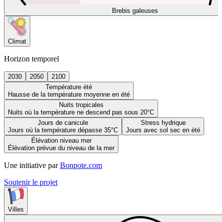
Brebis galeuses
Climat
Horizon temporel
2030
2050
2100
Température été
Hausse de la température moyenne en été
Nuits tropicales
Nuits où la température ne descend pas sous 20°C
Jours de canicule
Stress hydrique
Jours où la température dépasse 35°C
Jours avec sol sec en été
Élévation niveau mer
Élévation prévue du niveau de la mer
Une initiative par
Bonpote.com
Soutenir le projet
Villes