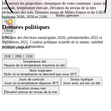
Découvrez les projections climatiques de votre commune : jours de
canicule, température estivale, élévation du niveau de la mer,
sécheresses des sols. Données issues de Météo France et du GIEC,
Brebis galeuses
horizons 2030, 2050 et 2100.
Données politiques
Climat
Résultats des élections municipales 2020, présidentielles 2022 et
législatives 2022. Couleur politique actuelle de la mairie, stabilité
politique, taux d'abstention.
Horizon temporel
2030
2050
2100
Température été
Hausse de la température moyenne en été
Nuits tropicales
Nuits où la température ne descend pas sous 20°C
Jours de canicule
Stress hydrique
Jours où la température dépasse 35°C
Jours avec sol sec en été
Élévation niveau mer
Élévation prévue du niveau de la mer