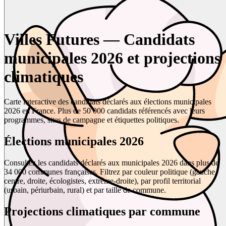
Villes Futures — Candidats
municipales 2026 et projections
climatiques
Carte interactive des candidats déclarés aux élections municipales
2026 en France. Plus de 50 000 candidats référencés avec leurs
programmes, sites de campagne et étiquettes politiques.
Élections municipales 2026
Consultez les candidats déclarés aux municipales 2026 dans plus de
34 000 communes françaises. Filtrez par couleur politique (gauche,
centre, droite, écologistes, extrême-droite), par profil territorial
(urbain, périurbain, rural) et par taille de commune.
Projections climatiques par commune