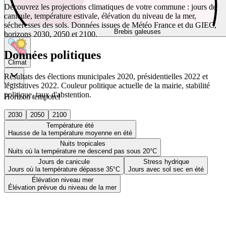
Découvrez les projections climatiques de votre commune : jours de
canicule, température estivale, élévation du niveau de la mer,
sécheresses des sols. Données issues de Météo France et du GIEC,
Brebis galeuses
horizons 2030, 2050 et 2100.
Données politiques
Climat
Résultats des élections municipales 2020, présidentielles 2022 et
législatives 2022. Couleur politique actuelle de la mairie, stabilité
politique, taux d'abstention.
Horizon temporel
2030
2050
2100
Température été
Hausse de la température moyenne en été
Nuits tropicales
Nuits où la température ne descend pas sous 20°C
Jours de canicule
Stress hydrique
Jours où la température dépasse 35°C
Jours avec sol sec en été
Élévation niveau mer
Élévation prévue du niveau de la mer