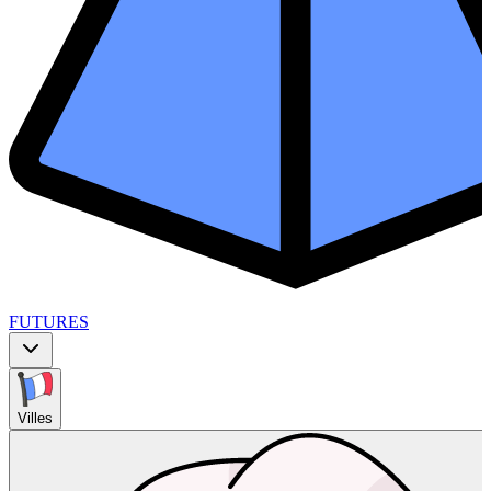
FUTURES
Villes