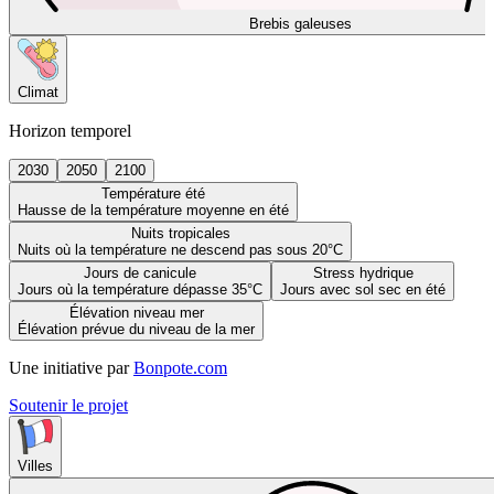
Brebis galeuses
Climat
Horizon temporel
2030
2050
2100
Température été
Hausse de la température moyenne en été
Nuits tropicales
Nuits où la température ne descend pas sous 20°C
Jours de canicule
Stress hydrique
Jours où la température dépasse 35°C
Jours avec sol sec en été
Élévation niveau mer
Élévation prévue du niveau de la mer
Une initiative par
Bonpote.com
Soutenir le projet
Villes