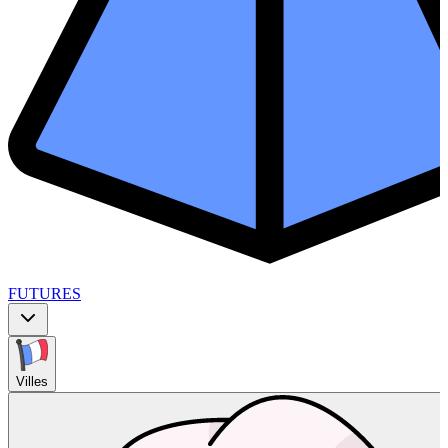
FUTURES
Villes