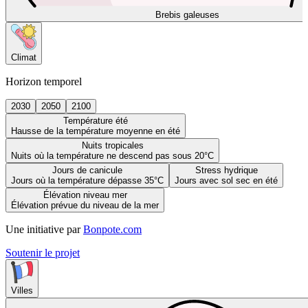
Brebis galeuses
Climat
Horizon temporel
2030
2050
2100
Température été
Hausse de la température moyenne en été
Nuits tropicales
Nuits où la température ne descend pas sous 20°C
Jours de canicule
Stress hydrique
Jours où la température dépasse 35°C
Jours avec sol sec en été
Élévation niveau mer
Élévation prévue du niveau de la mer
Une initiative par
Bonpote.com
Soutenir le projet
Villes