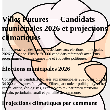
Villes Futures — Candidats
municipales 2026 et projections
climatiques
Carte interactive des candidats déclarés aux élections municipales
2026 en France. Plus de 50 000 candidats référencés avec leurs
programmes, sites de campagne et étiquettes politiques.
Élections municipales 2026
Consultez les candidats déclarés aux municipales 2026 dans plus de
34 000 communes françaises. Filtrez par couleur politique (gauche,
centre, droite, écologistes, extrême-droite), par profil territorial
(urbain, périurbain, rural) et par taille de commune.
Projections climatiques par commune