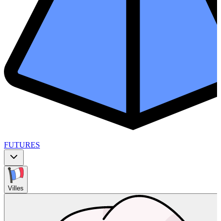
FUTURES
Villes