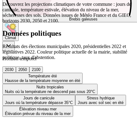
Découvrez les projections climatiques de votre commune : jours de
canicule, température estivale, élévation du niveau de la mer,
sécheresses des sols. Données issues de Météo France et du GIEC,
Brebis galeuses
horizons 2030, 2050 et 2100.
Données politiques
Climat
Résultats des élections municipales 2020, présidentielles 2022 et
législatives 2022. Couleur politique actuelle de la mairie, stabilité
politique, taux d'abstention.
Horizon temporel
2030
2050
2100
Température été
Hausse de la température moyenne en été
Nuits tropicales
Nuits où la température ne descend pas sous 20°C
Jours de canicule
Stress hydrique
Jours où la température dépasse 35°C
Jours avec sol sec en été
Élévation niveau mer
Élévation prévue du niveau de la mer