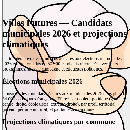
Villes Futures — Candidats
municipales 2026 et projections
climatiques
Carte interactive des candidats déclarés aux élections municipales
2026 en France. Plus de 50 000 candidats référencés avec leurs
programmes, sites de campagne et étiquettes politiques.
Élections municipales 2026
Consultez les candidats déclarés aux municipales 2026 dans plus de
34 000 communes françaises. Filtrez par couleur politique (gauche,
centre, droite, écologistes, extrême-droite), par profil territorial
(urbain, périurbain, rural) et par taille de commune.
Projections climatiques par commune