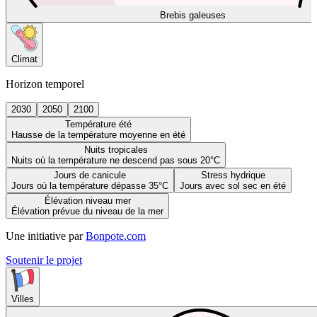
Brebis galeuses
Climat
Horizon temporel
2030
2050
2100
Température été
Hausse de la température moyenne en été
Nuits tropicales
Nuits où la température ne descend pas sous 20°C
Jours de canicule
Stress hydrique
Jours où la température dépasse 35°C
Jours avec sol sec en été
Élévation niveau mer
Élévation prévue du niveau de la mer
Une initiative par
Bonpote.com
Soutenir le projet
Villes