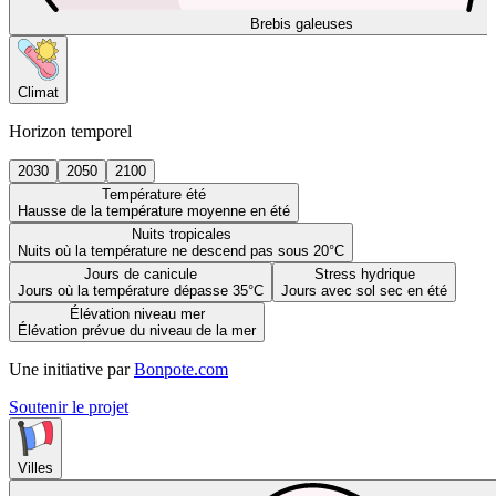
Brebis galeuses
Climat
Horizon temporel
2030
2050
2100
Température été
Hausse de la température moyenne en été
Nuits tropicales
Nuits où la température ne descend pas sous 20°C
Jours de canicule
Stress hydrique
Jours où la température dépasse 35°C
Jours avec sol sec en été
Élévation niveau mer
Élévation prévue du niveau de la mer
Une initiative par
Bonpote.com
Soutenir le projet
Villes