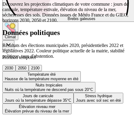
Découvrez les projections climatiques de votre commune : jours de
canicule, température estivale, élévation du niveau de la mer,
sécheresses des sols. Données issues de Météo France et du GIEC,
Brebis galeuses
horizons 2030, 2050 et 2100.
Données politiques
Climat
Résultats des élections municipales 2020, présidentielles 2022 et
législatives 2022. Couleur politique actuelle de la mairie, stabilité
politique, taux d'abstention.
Horizon temporel
2030
2050
2100
Température été
Hausse de la température moyenne en été
Nuits tropicales
Nuits où la température ne descend pas sous 20°C
Jours de canicule
Stress hydrique
Jours où la température dépasse 35°C
Jours avec sol sec en été
Élévation niveau mer
Élévation prévue du niveau de la mer