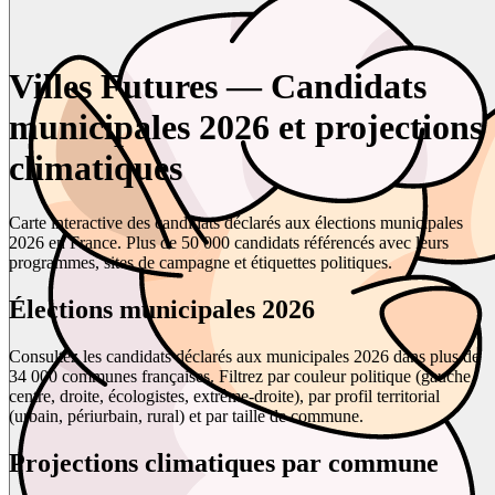
Villes Futures — Candidats
municipales 2026 et projections
climatiques
Carte interactive des candidats déclarés aux élections municipales
2026 en France. Plus de 50 000 candidats référencés avec leurs
programmes, sites de campagne et étiquettes politiques.
Élections municipales 2026
Consultez les candidats déclarés aux municipales 2026 dans plus de
34 000 communes françaises. Filtrez par couleur politique (gauche,
centre, droite, écologistes, extrême-droite), par profil territorial
(urbain, périurbain, rural) et par taille de commune.
Projections climatiques par commune