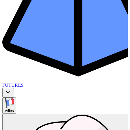
FUTURES
Villes