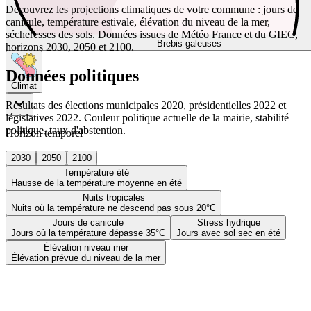
Découvrez les projections climatiques de votre commune : jours de
canicule, température estivale, élévation du niveau de la mer,
sécheresses des sols. Données issues de Météo France et du GIEC,
Brebis galeuses
horizons 2030, 2050 et 2100.
Données politiques
Climat
Résultats des élections municipales 2020, présidentielles 2022 et
législatives 2022. Couleur politique actuelle de la mairie, stabilité
politique, taux d'abstention.
Horizon temporel
2030
2050
2100
Température été
Hausse de la température moyenne en été
Nuits tropicales
Nuits où la température ne descend pas sous 20°C
Jours de canicule
Stress hydrique
Jours où la température dépasse 35°C
Jours avec sol sec en été
Élévation niveau mer
Élévation prévue du niveau de la mer