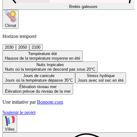
Brebis galeuses
Climat
Horizon temporel
2030
2050
2100
Température été
Hausse de la température moyenne en été
Nuits tropicales
Nuits où la température ne descend pas sous 20°C
Jours de canicule
Stress hydrique
Jours où la température dépasse 35°C
Jours avec sol sec en été
Élévation niveau mer
Élévation prévue du niveau de la mer
Une initiative par
Bonpote.com
Soutenir le projet
Villes