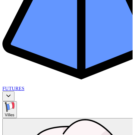
FUTURES
Villes