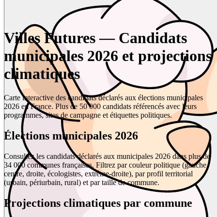
Villes Futures — Candidats
municipales 2026 et projections
climatiques
Carte interactive des candidats déclarés aux élections municipales
2026 en France. Plus de 50 000 candidats référencés avec leurs
programmes, sites de campagne et étiquettes politiques.
Élections municipales 2026
Consultez les candidats déclarés aux municipales 2026 dans plus de
34 000 communes françaises. Filtrez par couleur politique (gauche,
centre, droite, écologistes, extrême-droite), par profil territorial
(urbain, périurbain, rural) et par taille de commune.
Projections climatiques par commune