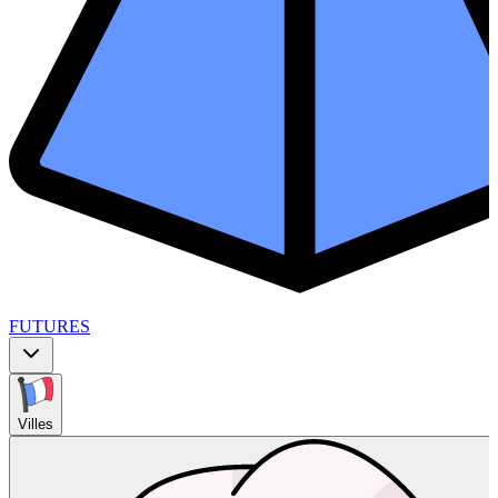
FUTURES
Villes