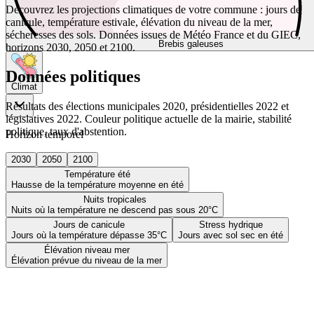
Découvrez les projections climatiques de votre commune : jours de
canicule, température estivale, élévation du niveau de la mer,
sécheresses des sols. Données issues de Météo France et du GIEC,
Brebis galeuses
horizons 2030, 2050 et 2100.
Données politiques
Climat
Résultats des élections municipales 2020, présidentielles 2022 et
législatives 2022. Couleur politique actuelle de la mairie, stabilité
politique, taux d'abstention.
Horizon temporel
2030
2050
2100
Température été
Hausse de la température moyenne en été
Nuits tropicales
Nuits où la température ne descend pas sous 20°C
Jours de canicule
Stress hydrique
Jours où la température dépasse 35°C
Jours avec sol sec en été
Élévation niveau mer
Élévation prévue du niveau de la mer