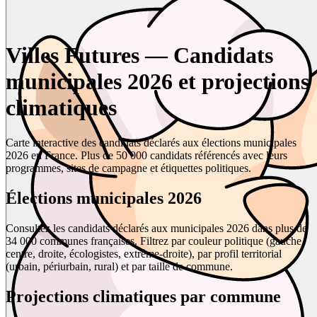
Villes Futures — Candidats
municipales 2026 et projections
climatiques
Carte interactive des candidats déclarés aux élections municipales
2026 en France. Plus de 50 000 candidats référencés avec leurs
programmes, sites de campagne et étiquettes politiques.
Élections municipales 2026
Consultez les candidats déclarés aux municipales 2026 dans plus de
34 000 communes françaises. Filtrez par couleur politique (gauche,
centre, droite, écologistes, extrême-droite), par profil territorial
(urbain, périurbain, rural) et par taille de commune.
Projections climatiques par commune