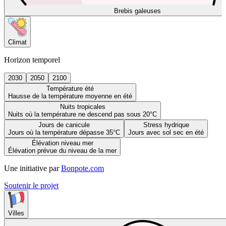
Brebis galeuses
Climat
Horizon temporel
2030
2050
2100
Température été
Hausse de la température moyenne en été
Nuits tropicales
Nuits où la température ne descend pas sous 20°C
Jours de canicule
Stress hydrique
Jours où la température dépasse 35°C
Jours avec sol sec en été
Élévation niveau mer
Élévation prévue du niveau de la mer
Une initiative par
Bonpote.com
Soutenir le projet
Villes